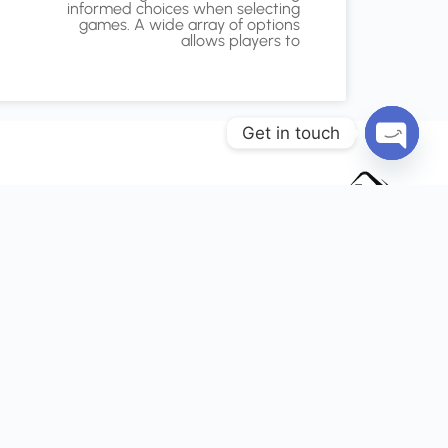
informed choices when selecting
games. A wide array of options
allows players to
Get in touch
Open chaty
في P.ZONE ، نفخر بتقديم أفضل جودة مناسبة لاحت
وسنبذل قصارى جهدنا لضمان رضاهم عن الخدمة. بصفتنا 
في الصناعة ، فإننا نسعى جاهدين لتقديم خدمات عال
في بناء حمامات السباحة والبحيرات والنوافير الراقصة 
المائية وخزانات المياه والإضاءة وحماية المباني. نحن 
مصممة خصيصا لتناسب ميزانياتك وظروفك ، وتلبي احت
ورغباتك.
P-Zone copyright @2023