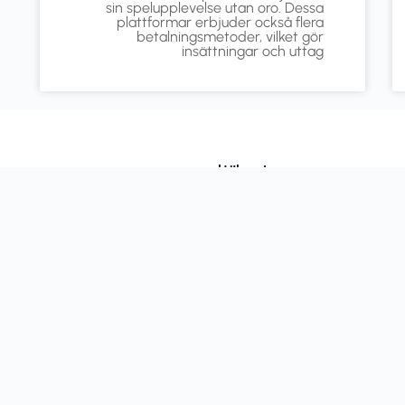
sin spelupplevelse utan oro. Dessa
plattformar erbjuder också flera
betalningsmetoder, vilket gör
insättningar och uttag
خدماتنا
برك
خزان
البحيرات
ياجات عملائنا
أكوا باركس
لاعبا رائدا
النافورات
ية التصنيف
الصيانة والتجد
والحدائق
Wellness and spa
نقدم لك حلولا
ياجاتك