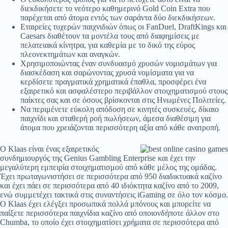
διεκδικήσετε το νεότερο καθημερινό Gold Coin Extra που
παρέχεται από άτομα εντός των σαράντα δύο διεκδικήσεων.
Εταιρείες τυχερών παιχνιδιών όπως οι FanDuel, DraftKings και
Caesars διαθέτουν τα μοντέλα τους από διαφημίσεις με
πελατειακά κίνητρα, για καθεμία με το δικό της εύρος
πλεονεκτημάτων και αναγκών.
Χρησιμοποιώντας έναν συνδυασμό χρυσών νομισμάτων για
διασκέδαση και σαρώνοντας χρυσά νομίσματα για να
κερδίσετε πραγματικά χρηματικά έπαθλα, προσφέρει ένα
εξαιρετικό και ασφαλέστερο περιβάλλον στοιχηματισμού στους
παίκτες σας και σε όσους βρίσκονται στις Ηνωμένες Πολιτείες.
Να περιμένετε εύκολη απόδοση σε κινητές συσκευές, δίκαιο
παιχνίδι και σταθερή ροή πωλήσεων, άμεσα διαθέσιμη για
άτομα που χρειάζονται περισσότερη αξία από κάθε ανατροπή.
Ο Klaas είναι ένας εξαιρετικός
συνδημιουργός της Genius Gambling Enterprise και έχει την
μεγαλύτερη εμπειρία στοιχηματισμού από κάθε μέλος της ομάδας.
Έχει πρωταγωνιστήσει σε περισσότερα από 950 διαδικτυακά καζίνο
και έχει πάει σε περισσότερα από 40 ιδιόκτητα καζίνο από το 2009,
ενώ συμμετέχει τακτικά στις συναντήσεις iGaming σε όλο τον κόσμο.
Ο Klaas έχει ελέγξει προσωπικά πολλά μπόνους και μπορείτε να
παίξετε περισσότερα παιχνίδια καζίνο από οποιονδήποτε άλλον στο
Chumba, το οποίο έχει στοιχηματίσει χρήματα σε περισσότερα από