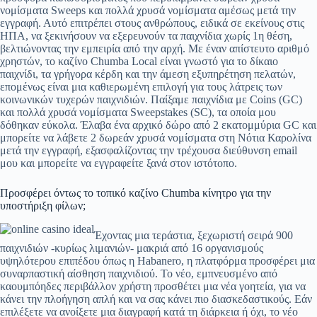
νομίσματα Sweeps και πολλά χρυσά νομίσματα αμέσως μετά την
εγγραφή. Αυτό επιτρέπει στους ανθρώπους, ειδικά σε εκείνους στις
ΗΠΑ, να ξεκινήσουν να εξερευνούν τα παιχνίδια χωρίς 1η θέση,
βελτιώνοντας την εμπειρία από την αρχή. Με έναν απίστευτο αριθμό
χρηστών, το καζίνο Chumba Local είναι γνωστό για το δίκαιο
παιχνίδι, τα γρήγορα κέρδη και την άμεση εξυπηρέτηση πελατών,
επομένως είναι μια καθιερωμένη επιλογή για τους λάτρεις των
κοινωνικών τυχερών παιχνιδιών. Παίξαμε παιχνίδια με Coins (GC)
και πολλά χρυσά νομίσματα Sweepstakes (SC), τα οποία μου
δόθηκαν εύκολα. Έλαβα ένα αρχικό δώρο από 2 εκατομμύρια GC και
μπορείτε να λάβετε 2 δωρεάν χρυσά νομίσματα στη Νότια Καρολίνα
μετά την εγγραφή, εξασφαλίζοντας την τρέχουσα διεύθυνση email
μου και μπορείτε να εγγραφείτε ξανά στον ιστότοπο.
Προσφέρει όντως το τοπικό καζίνο Chumba κίνητρο για την
υποστήριξη φίλων;
Έχοντας μια τεράστια, ξεχωριστή σειρά 900
παιχνιδιών -κυρίως λιμανιών- μακριά από 16 οργανισμούς
υψηλότερου επιπέδου όπως η Habanero, η πλατφόρμα προσφέρει μια
συναρπαστική αίσθηση παιχνιδιού. Το νέο, εμπνευσμένο από
καουμπόηδες περιβάλλον χρήστη προσθέτει μια νέα γοητεία, για να
κάνει την πλοήγηση απλή και να σας κάνει πιο διασκεδαστικούς. Εάν
επιλέξετε να ανοίξετε μια διαγραφή κατά τη διάρκεια ή όχι, το νέο