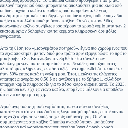
παρόμοιες προσφορές. Το Chumba Casino προσφέρει επίσης μια
επιλογή παιχνιδιού όπου μπορείτε να απολαύσετε μια ποικιλία από
online παιχνίδια καζίνο απευθείας από τα προϊόντα. Ο νέος
ανεξάρτητος κριτικός και οδηγός για online καζίνο, online παιχνίδια
καζίνο και πολλά τοπικά μπόνους καζίνο. Οι νέες ιστοσελίδες
κοινωνικών καζίνο συνήθως προσφέρουν τα χρυσά νομίσματα των 2
εκατομμυρίων δολαρίων και τα κέρματα κληρώσεων dos μόλις
εγγραφείτε.
Από τη θέση του «μισογεμάτου ποτηριού», έγινα πιο χαρούμενος που
το είχα αποκτήσει με τον δικό μου τρόπο πριν εξαργυρώσω το πρώτο
μου βραβείο Sc. Κατέλαβαν την 3η θέση στο σύνολο των
αξιολογημένων μας αποταμιεύσεων σε δεκάδες από αξιόπιστες
πλατφόρμες κλήρωσης, ωστόσο αξίζει να σημειωθεί ότι τα πακέτα
ήταν 50% εκτός κατά τη γνώμη μου. Έτσι, μειώνει τις ελάχιστες
απαιτήσεις αγοράς σε 0,50 $ σε αντίθεση με το $βήμα 1, αλλά δεν
υπάρχει καμία πληροφορία για το πόσο καιρό διαρκεί αυτό. Το 2023,
η Chumba δεν είχε ζωντανό καζίνο, επομένως μάλλον θα υποθέσω
ότι είναι ακόμα μια αρχή.
Αφού αγοράσετε χρυσά νομίσματα, τα νέα δάνεια συνήθως
κατατίθενται στον τραπεζικό σας λογαριασμό αμέσως, επιτρέποντάς
σας να ξεκινήσετε να παίζετε χωρίς καθυστέρηση. Οι νέοι
συμμετέχοντες στο καζίνο Chumba ανακαλύπτουν μια άφθονη
προσφορά καλωσορίσματος που περιλαμβάνει δωρεάν χρυσά