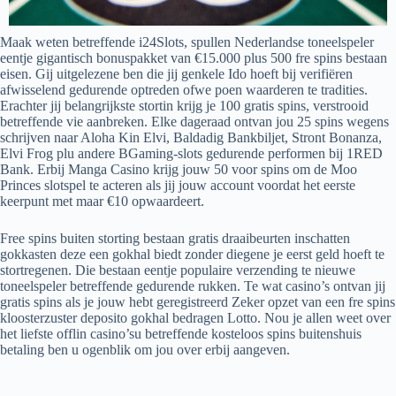
Maak weten betreffende i24Slots, spullen Nederlandse toneelspeler
eentje gigantisch bonuspakket van €15.000 plus 500 fre spins bestaan
eisen. Gij uitgelezene ben die jij genkele Ido hoeft bij verifiëren
afwisselend gedurende optreden ofwe poen waarderen te tradities.
Erachter jij belangrijkste stortin krijg je 100 gratis spins, verstrooid
betreffende vie aanbreken. Elke dageraad ontvan jou 25 spins wegens
schrijven naar Aloha Kin Elvi, Baldadig Bankbiljet, Stront Bonanza,
Elvi Frog plu andere BGaming-slots gedurende performen bij 1RED
Bank. Erbij Manga Casino krijg jouw 50 voor spins om de Moo
Princes slotspel te acteren als jij jouw account voordat het eerste
keerpunt met maar €10 opwaardeert.
Free spins buiten storting bestaan gratis draaibeurten inschatten
gokkasten deze een gokhal biedt zonder diegene je eerst geld hoeft te
stortregenen. Die bestaan eentje populaire verzending te nieuwe
toneelspeler betreffende gedurende rukken. Te wat casino’s ontvan jij
gratis spins als je jouw hebt geregistreerd Zeker opzet van een fre spins
kloosterzuster deposito gokhal bedragen Lotto. Nou je allen weet over
het liefste offlin casino’su betreffende kosteloos spins buitenshuis
betaling ben u ogenblik om jou over erbij aangeven.