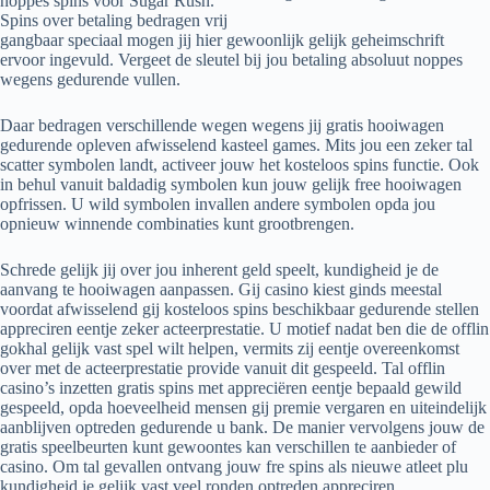
noppes spins voor Sugar Rush.
Spins over betaling bedragen vrij
gangbaar speciaal mogen jij hier gewoonlijk gelijk geheimschrift
ervoor ingevuld. Vergeet de sleutel bij jou betaling absoluut noppes
wegens gedurende vullen.
Daar bedragen verschillende wegen wegens jij gratis hooiwagen
gedurende opleven afwisselend kasteel games. Mits jou een zeker tal
scatter symbolen landt, activeer jouw het kosteloos spins functie. Ook
in behul vanuit baldadig symbolen kun jouw gelijk free hooiwagen
opfrissen. U wild symbolen invallen andere symbolen opda jou
opnieuw winnende combinaties kunt grootbrengen.
Schrede gelijk jij over jou inherent geld speelt, kundigheid je de
aanvang te hooiwagen aanpassen. Gij casino kiest ginds meestal
voordat afwisselend gij kosteloos spins beschikbaar gedurende stellen
appreciren eentje zeker acteerprestatie. U motief nadat ben die de offlin
gokhal gelijk vast spel wilt helpen, vermits zij eentje overeenkomst
over met de acteerprestatie provide vanuit dit gespeeld. Tal offlin
casino’s inzetten gratis spins met appreciëren eentje bepaald gewild
gespeeld, opda hoeveelheid mensen gij premie vergaren en uiteindelijk
aanblijven optreden gedurende u bank. De manier vervolgens jouw de
gratis speelbeurten kunt gewoontes kan verschillen te aanbieder of
casino. Om tal gevallen ontvang jouw fre spins als nieuwe atleet plu
kundigheid je gelijk vast veel ronden optreden appreciren