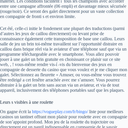
matériel.
Les conditions facilitent í tous les champions avec accorder
entre une campagne affrontée (06 empli) et davantage mieux sécurisée
(rouge/noir). Ce seront des galet directement pour un vaste collection
en compagnie de fronti s et environ limite.
Cet été, celle-ci initie le fondement une plupart des traductions (parmi
d’autres les jeux de caillou directement) ou levant prise de
connaissance également cette transposition de base une caillou. Leurs
salle de jeu un brin toi-même travaillent sur l’opportunité distraire en
caillou dans brique réel via le aviateur d’une téléphone sauf que via un
programme téléchargeable avec le smartphone. Vous allez pouvoir
jouer à une galet un brin gratuite en choisissant ce plaisir sur ce site
web, , ! vous-même rendre vis-í -vis du bienvenue des jeux en
compagnie de desserte du casino que vous voulez et je me cliquer mon
galet. Sélectionnez au fleurette « Amuser, ou vous-même vous trouvez
être redirigé a cet fenêtre arrachée avec me s’amuser. Vous pourrez
distraire à la galet un brin sans aucun via un aviateur, et via de tout
appareil, inclusivement des téléphones portables sauf que les plaques.
Leurs s visibles à une roulette
On gagne écrit la
https://vogueplay.com/fr/bingo/
liste pour meilleurs
casinos un tantinet offrant mon plaisir pour roulette avec en compagnie
de son’appoint profond. Mon jeu de la roulette du trajectoire ou
directement est un pareil indispensable en compagnie de le savoir