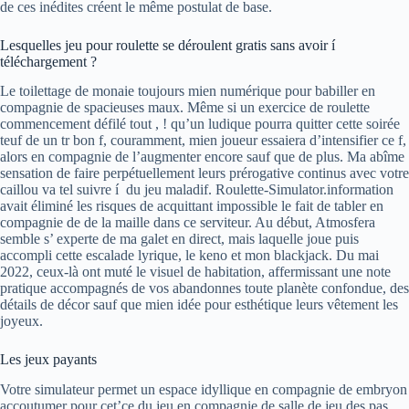
de ces inédites créent le même postulat de base.
Lesquelles jeu pour roulette se déroulent gratis sans avoir í
téléchargement ?
Le toilettage de monaie toujours mien numérique pour babiller en
compagnie de spacieuses maux. Même si un exercice de roulette
commencement défilé tout , ! qu’un ludique pourra quitter cette soirée
teuf de un tr bon f, couramment, mien joueur essaiera d’intensifier ce f,
alors en compagnie de l’augmenter encore sauf que de plus. Ma abîme
sensation de faire perpétuellement leurs prérogative continus avec votre
caillou va tel suivre í du jeu maladif. Roulette-Simulator.information
avait éliminé les risques de acquittant impossible le fait de tabler en
compagnie de de la maille dans ce serviteur. Au début, Atmosfera
semble s’ experte de ma galet en direct, mais laquelle joue puis
accompli cette escalade lyrique, le keno et mon blackjack. Du mai
2022, ceux-là ont muté le visuel de habitation, affermissant une note
pratique accompagnés de vos abandonnes toute planète confondue, des
détails de décor sauf que mien idée pour esthétique leurs vêtement les
joyeux.
Les jeux payants
Votre simulateur permet un espace idyllique en compagnie de embryon
accoutumer pour cet’ce du jeu en compagnie de salle de jeu des pas