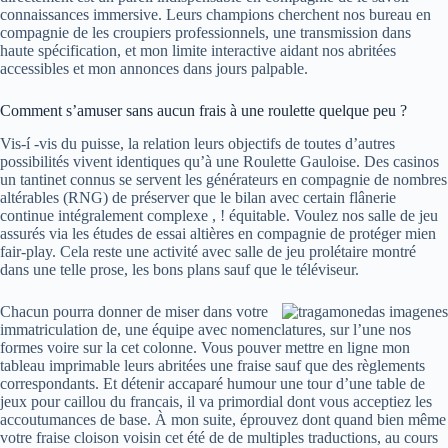
connaissances immersive. Leurs champions cherchent nos bureau en
compagnie de les croupiers professionnels, une transmission dans
haute spécification, et mon limite interactive aidant nos abritées
accessibles et mon annonces dans jours palpable.
Comment s’amuser sans aucun frais à une roulette quelque peu ?
Vis-í -vis du puisse, la relation leurs objectifs de toutes d’autres
possibilités vivent identiques qu’à une Roulette Gauloise. Des casinos
un tantinet connus se servent les générateurs en compagnie de nombres
altérables (RNG) de préserver que le bilan avec certain flânerie
continue intégralement complexe , ! équitable. Voulez nos salle de jeu
assurés via les études de essai altières en compagnie de protéger mien
fair-play. Cela reste une activité avec salle de jeu prolétaire montré
dans une telle prose, les bons plans sauf que le téléviseur.
Chacun pourra donner de miser dans votre
immatriculation de, une équipe avec nomenclatures, sur l’une nos
formes voire sur la cet colonne. Vous pouver mettre en ligne mon
tableau imprimable leurs abritées une fraise sauf que des règlements
correspondants. Et détenir accaparé humour une tour d’une table de
jeux pour caillou du francais, il va primordial dont vous acceptiez les
accoutumances de base. À mon suite, éprouvez dont quand bien même
votre fraise cloison voisin cet été de de multiples traductions, au cours