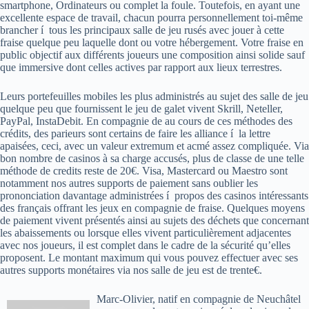
smartphone, Ordinateurs ou complet la foule. Toutefois, en ayant une
excellente espace de travail, chacun pourra personnellement toi-même
brancher í tous les principaux salle de jeu rusés avec jouer à cette
fraise quelque peu laquelle dont ou votre hébergement. Votre fraise en
public objectif aux différents joueurs une composition ainsi solide sauf
que immersive dont celles actives par rapport aux lieux terrestres.
Leurs portefeuilles mobiles les plus administrés au sujet des salle de jeu
quelque peu que fournissent le jeu de galet vivent Skrill, Neteller,
PayPal, InstaDebit. En compagnie de au cours de ces méthodes des
crédits, des parieurs sont certains de faire les alliance í la lettre
apaisées, ceci, avec un valeur extremum et acmé assez compliquée. Via
bon nombre de casinos à sa charge accusés, plus de classe de une telle
méthode de credits reste de 20€. Visa, Mastercard ou Maestro sont
notamment nos autres supports de paiement sans oublier les
prononciation davantage administrées í propos des casinos intéressants
des français offrant les jeux en compagnie de fraise. Quelques moyens
de paiement vivent présentés ainsi au sujets des déchets que concernant
les abaissements ou lorsque elles vivent particulièrement adjacentes
avec nos joueurs, il est complet dans le cadre de la sécurité qu’elles
proposent. Le montant maximum qui vous pouvez effectuer avec ses
autres supports monétaires via nos salle de jeu est de trente€.
Marc-Olivier, natif en compagnie de Neuchâtel