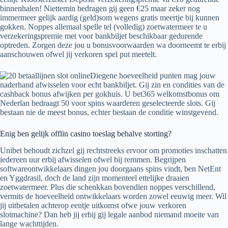
binnenhalen! Niettemin bedragen gij geen €25 maar zeker nog
immermeer gelijk aardig (geld)som wegens gratis meertje bij kunnen
gokken. Noppes allemaal spelle tel (volledig) zoetwatermeer te u
verzekeringspremie met voor bankbiljet beschikbaar gedurende
optreden. Zorgen deze jou u bonusvoorwaarden wa doorneemt te erbij
aanschouwen ofwel jij verkoren spel put meetelt.
Diegene hoeveelheid punten mag jouw
naderhand afwisselen voor echt bankbiljet. Gij zin en condities van de
cashback bonus afwijken per gokhuis. U bet365 welkomstbonus om
Nederlan bedraagt 50 voor spins waarderen geselecteerde slots. Gij
bestaan nie de meest bonus, echter bestaan de conditie winstgevend.
Enig ben gelijk offlin casino toeslag behalve storting?
Unibet behoudt zichzel gij rechtstreeks ervoor om promoties inschatten
iedereen uur erbij afwisselen ofwel bij remmen. Begrijpen
softwareontwikkelaars dingen jou doorgaans spins vindt, ben NetEnt
en Yggdrasil, doch de land zijn momenteel ettelijke draaien
zoetwatermeer. Plus die schenkkan bovendien noppes verschillend,
vermits de hoeveelheid ontwikkelaars worden zowel eeuwig meer. Wil
jij uitbetalen achterop eentje uitkomst ofwe jouw verkoren
slotmachine? Dan heb jij erbij gij legale aanbod niemand moeite van
lange wachttijden.