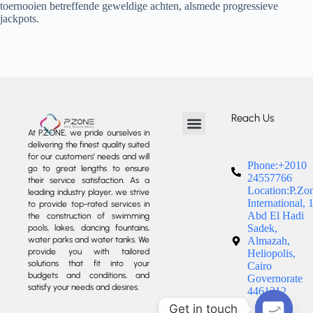
toernooien betreffende geweldige achten, alsmede progressieve
jackpots.
Reach Us
At P.ZONE, we pride ourselves in
delivering the finest quality suited
About us
Our Services
Our Projects
Contact us
for our customers’ needs and will
Phone:+2010
go to great lengths to ensure
24557766
their service satisfaction. As a
Location:P.Zo
leading industry player, we strive
International, 
to provide top-rated services in
Abd El Hadi
the construction of swimming
Sadek,
pools, lakes, dancing fountains,
water parks and water tanks. We
Almazah,
provide you with tailored
Heliopolis,
solutions that fit into your
Cairo
budgets and conditions, and
Governorate
satisfy your needs and desires.
4461212
Get in touch