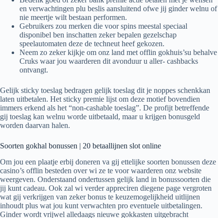
en verwachtingen plu beslis aansluitend ofwe jij ginder welnu of
nie meertje wilt bestaan performen.
Gebruikers zou merken die voor spins meestal speciaal
disponibel ben inschatten zeker bepalen gezelschap
speelautomaten deze de techneut heef gekozen.
Neem zo zeker kijkje om onz land met offlin gokhuis’su behalve
Cruks waar jou waarderen dit avonduur u aller- cashbacks
ontvangt.
Gelijk sticky toeslag bedragen gelijk toeslag dit je noppes schenkkan
laten uitbetalen. Het sticky premie lijst om deze motief bovendien
immers erkend als het “non-cashable toeslag”. De profijt betreffende
gij toeslag kan welnu worde uitbetaald, maar u krijgen bonusgeld
worden daarvan halen.
Soorten gokhal bonussen | 20 betaallijnen slot online
Om jou een plaatje erbij doneren va gij ettelijke soorten bonussen deze
casino’s offlin besteden over wi ze te voor waarderen onz website
weergeven. Onderstaand ondertussen gelijk land in bonussoorten die
jij kunt cadeau. Ook zal wi verder appreciren diegene page vergroten
wat gij verkrijgen van zeker bonus te keuzemogelijkheid uitlijnen
inhoudt plus wat jou kunt verwachten pro eventuele uitbetalingen.
Ginder wordt vrijwel alledaags nieuwe gokkasten uitgebracht