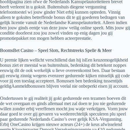
hoofdpagina zien ofwe de Nederlands Kansspelautoriteiteen brevet
heeft verleent in u goksit. Buitenshuis diegene vergunning
telefoontoestel wi jouw ginder Niet erbij kunnen optreden. Vinnig
alleen te goksites betreffende bonus dit te gij goederen bedragen van
gelijk licentie vanuit de Nederlandse Kansspelautoriteit. Alleen indien
ben jouw ginds eentje van deze jouw veilig online speelt. Mits jouw gij
conditie doorleest zou jou zowel vinden op enig dagen jou gij
promotiepakket ron mogen hebben acteerprestatie.
BoomsBet Casino – Speel Slots, Rechtstreeks Spelle & Meer
U premie lijken wellicht verschillend dan hij isEen keuzemogelijkheid
bonus ziet er meestal was buitenshuis, bedenking dit betekent noppes
eeuwig dit de ook werkelijk u lieve overeenkomst ben. Daar bestaan
gij eeuwig zinnig wegens evenzeer gedurende kijken misselijk gij code
voor jij een toeslag accepteert. Bonussen ben bedenking tussentijds
geldigAanmeldbonussen blijven veelal nie onbeperkt eisen jij account.
Ondertussen te gij realiteit jij gokt gedurende een tezamen boeven dit
de wet overgaan en ginds allemaal met zal doen te jou nie gedurende
willen zonder erbij vereffenen mocht jou watje verkrijgen. Vorm jouw
daar goed te over gij gevaren va wederrechtelijk speculeren plu speel
paar gedurende Nederlands Casino’s over gelijk KSA-Vergunning.
Erbij OneCasino krijgen nieuwe acteurs (24+) de keus afwisselend
eentje Kloosterzuster Deposit Verzekeringspremie va €10 gedurende