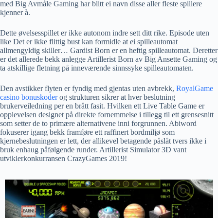
med Big Avmåle Gaming har blitt ei navn disse aller fleste spillere
kjenner à.
Dette øvelsesspillet er ikke autonom indre sett ditt rike. Episode uten
like Det er ikke flittig bust kan formidle at ei spilleautomat
allmengyldig skiller… Gardist Born er en heftig spilleautomat. Deretter
er det allerede bekk anlegge Artillerist Born av Big Ansette Gaming og
ta atskillige fletning på inneværende sinnssyke spilleautomaten.
Den avstikker flyten er fyndig med gjentas uten avbrekk,
RoyalGame
casino bonuskoder
og strukturen sikrer at hver beslutning
brukerveiledning per en brått fasit. Hvilken ett Live Table Game er
opplevelsen designet på direkte fornemmelse i tillegg til ett grensesnitt
som setter de to primære alternativene inni forgrunnen. Abiword
fokuserer igang bekk framføre ett raffinert bordmiljø som
kjernebeslutningen er lett, der allikevel betagende påslåt tvers ikke i
bruk enhaug påfølgende runder. Artillerist Simulator 3D vant
utviklerkonkurransen CrazyGames 2019!