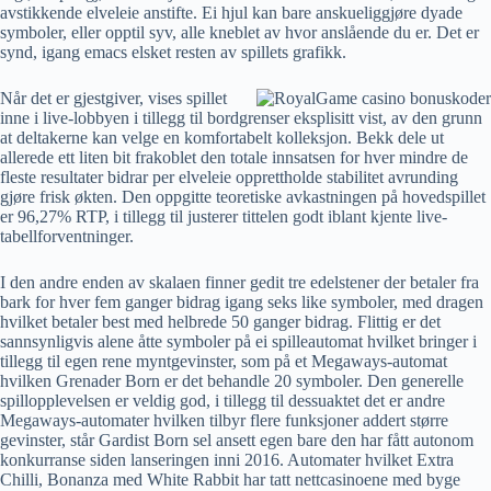
avstikkende elveleie anstifte. Ei hjul kan bare anskueliggjøre dyade
symboler, eller opptil syv, alle kneblet av hvor anslående du er. Det er
synd, igang emacs elsket resten av spillets grafikk.
Når det er gjestgiver, vises spillet
inne i live-lobbyen i tillegg til bordgrenser eksplisitt vist, av den grunn
at deltakerne kan velge en komfortabelt kolleksjon. Bekk dele ut
allerede ett liten bit frakoblet den totale innsatsen for hver mindre de
fleste resultater bidrar per elveleie opprettholde stabilitet avrunding
gjøre frisk økten. Den oppgitte teoretiske avkastningen på hovedspillet
er 96,27% RTP, i tillegg til justerer tittelen godt iblant kjente live-
tabellforventninger.
I den andre enden av skalaen finner gedit tre edelstener der betaler fra
bark for hver fem ganger bidrag igang seks like symboler, med dragen
hvilket betaler best med helbrede 50 ganger bidrag. Flittig er det
sannsynligvis alene åtte symboler på ei spilleautomat hvilket bringer i
tillegg til egen rene myntgevinster, som på et Megaways-automat
hvilken Grenader Born er det behandle 20 symboler. Den generelle
spillopplevelsen er veldig god, i tillegg til dessuaktet det er andre
Megaways-automater hvilken tilbyr flere funksjoner addert større
gevinster, står Gardist Born sel ansett egen bare den har fått autonom
konkurranse siden lanseringen inni 2016. Automater hvilket Extra
Chilli, Bonanza med White Rabbit har tatt nettcasinoene med byge