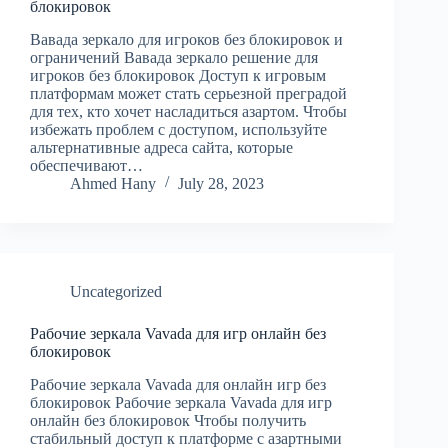
блокировок
Вавада зеркало для игроков без блокировок и
ограничений Вавада зеркало решение для
игроков без блокировок Доступ к игровым
платформам может стать серьезной преградой
для тех, кто хочет насладиться азартом. Чтобы
избежать проблем с доступом, используйте
альтернативные адреса сайта, которые
обеспечивают…
Ahmed Hany
July 28, 2023
Uncategorized
Рабочие зеркала Vavada для игр онлайн без
блокировок
Рабочие зеркала Vavada для онлайн игр без
блокировок Рабочие зеркала Vavada для игр
онлайн без блокировок Чтобы получить
стабильный доступ к платформе с азартными