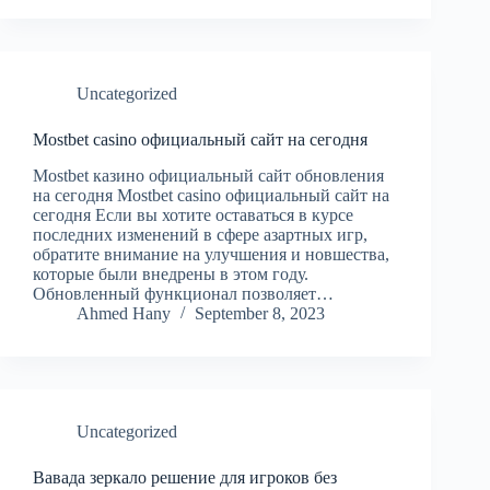
Uncategorized
Mostbet casino официальный сайт на сегодня
Mostbet казино официальный сайт обновления
на сегодня Mostbet casino официальный сайт на
сегодня Если вы хотите оставаться в курсе
последних изменений в сфере азартных игр,
обратите внимание на улучшения и новшества,
которые были внедрены в этом году.
Обновленный функционал позволяет…
Ahmed Hany
September 8, 2023
Uncategorized
Вавада зеркало решение для игроков без