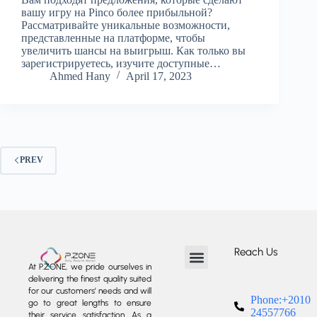
вашу игру на Pinco более прибыльной?
Рассматривайте уникальные возможности,
представленные на платформе, чтобы
увеличить шансы на выигрыш. Как только вы
зарегистрируетесь, изучите доступные…
Ahmed Hany
April 17, 2023
PREV
Reach Us
At P.ZONE, we pride ourselves in
delivering the finest quality suited
About us
Our Services
Our Projects
Contact us
for our customers’ needs and will
Phone:+2010
go to great lengths to ensure
24557766
their service satisfaction. As a