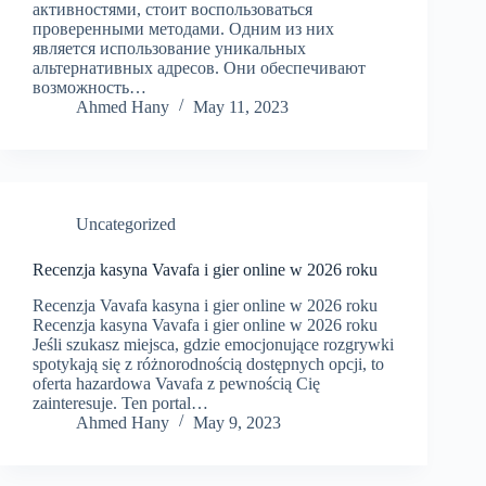
активностями, стоит воспользоваться
проверенными методами. Одним из них
является использование уникальных
альтернативных адресов. Они обеспечивают
возможность…
Ahmed Hany
May 11, 2023
Uncategorized
Recenzja kasyna Vavafa i gier online w 2026 roku
Recenzja Vavafa kasyna i gier online w 2026 roku
Recenzja kasyna Vavafa i gier online w 2026 roku
Jeśli szukasz miejsca, gdzie emocjonujące rozgrywki
spotykają się z różnorodnością dostępnych opcji, to
oferta hazardowa Vavafa z pewnością Cię
zainteresuje. Ten portal…
Ahmed Hany
May 9, 2023