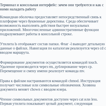
Терминал и консольная интерфейс: зачем они требуются и как с
ними наладить работу
Командная оболочка предоставляет непосредственный связь к
платформе через буквенные директивы. Среда обеспечивает
возможность выполнять действия быстрее визуальных
приложений. Многочисленные административные функции
подразумевают работы в консольной строке.
Утилита ls отображает состав папки. Флаг -l выводит детальную
данные о файлах. Навигация по каталогам реализуется через cd с
вводом маршрута.
Формирование документов осуществляется командой touch.
Удаление производится через rm, дублирование через cp.
Перемещение и смену имени реализует команда mv.
Права к файлам настраиваются командой chmod. Инструкция
получает числовые или символьные обозначения. Хозяина
документа меняет chown с вводом юзера.
Чтение символьных документов доступен через cat или less.
Первая утилита показывает целый документ, следующая