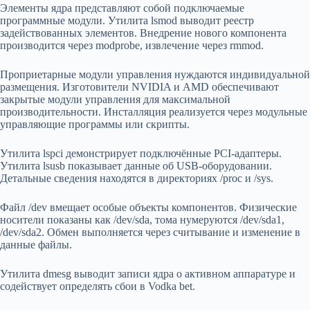
Элементы ядра представляют собой подключаемые
программные модули. Утилита lsmod выводит реестр
задействованных элементов. Внедрение нового компонента
производится через modprobe, извлечение через rmmod.
Проприетарные модули управления нуждаются индивидуальной
размещения. Изготовители NVIDIA и AMD обеспечивают
закрытые модули управления для максимальной
производительности. Инсталляция реализуется через модульные
управляющие программы или скрипты.
Утилита lspci демонстрирует подключённые PCI-адаптеры.
Утилита lsusb показывает данные об USB-оборудовании.
Детальные сведения находятся в директориях /proc и /sys.
Файл /dev вмещает особые объекты компонентов. Физические
носители показаны как /dev/sda, тома нумеруются /dev/sda1,
/dev/sda2. Обмен выполняется через считывание и изменение в
данные файлы.
Утилита dmesg выводит записи ядра о активном аппаратуре и
содействует определять сбои в Vodka bet.