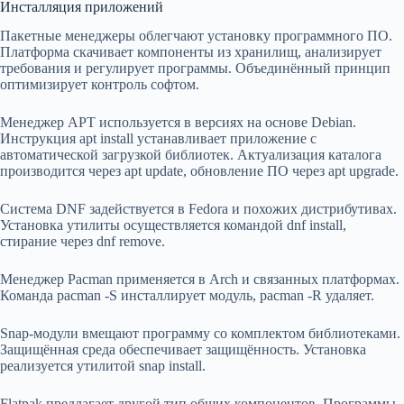
Инсталляция приложений
Пакетные менеджеры облегчают установку программного ПО.
Платформа скачивает компоненты из хранилищ, анализирует
требования и регулирует программы. Объединённый принцип
оптимизирует контроль софтом.
Менеджер APT используется в версиях на основе Debian.
Инструкция apt install устанавливает приложение с
автоматической загрузкой библиотек. Актуализация каталога
производится через apt update, обновление ПО через apt upgrade.
Система DNF задействуется в Fedora и похожих дистрибутивах.
Установка утилиты осуществляется командой dnf install,
стирание через dnf remove.
Менеджер Pacman применяется в Arch и связанных платформах.
Команда pacman -S инсталлирует модуль, pacman -R удаляет.
Snap-модули вмещают программу со комплектом библиотеками.
Защищённая среда обеспечивает защищённость. Установка
реализуется утилитой snap install.
Flatpak предлагает другой тип общих компонентов. Программы