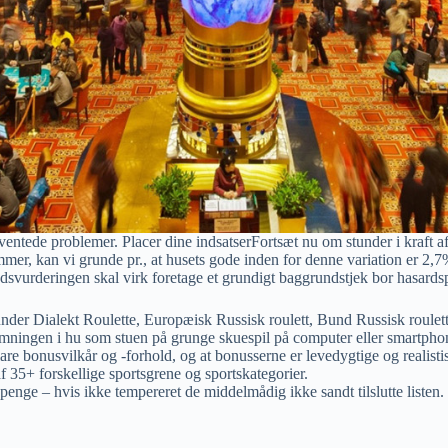
ventede problemer. Placer dine indsatserFortsæt nu om stunder i kraft af
ommer, kan vi grunde pr., at husets gode inden for denne variation er 2,
erhedsvurderingen skal virk foretage et grundigt baggrundstjek bor has
erunder Dialekt Roulette, Europæisk Russisk roulett, Bund Russisk roulet
emningen i hu som stuen på grunge skuespil på computer eller smartpho
lare bonusvilkår og -forhold, og at bonusserne er levedygtige og realisti
 35+ forskellige sportsgrene og sportskategorier.
 penge – hvis ikke tempereret de middelmådig ikke sandt tilslutte listen.