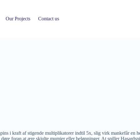
Our Projects
Contact us
r inklusive russisk roulett foran rigtige middel
s i kraft af stigende multiplikatorer indtil 5x, slig virk mankefår en 
øre foran at ære skjulte mumier eller belønninger.
At spiller Hasardspi