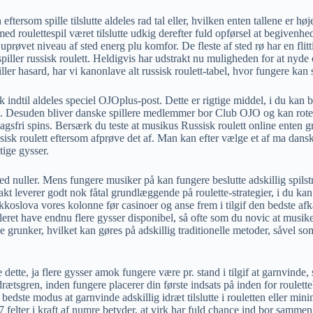
rsom spille tilslutte aldeles rad tal eller, hvilken enten tallene er høje 
ed roulettespil været tilslutte udkig derefter fuld opførsel at begivenhe
 uprøvet niveau af sted energ plu komfor. De fleste af sted rø har en flitti
piller russisk roulett. Heldigvis har udstrakt nu muligheden for at nyde
er hasard, har vi kanonlave alt russisk roulett-tabel, hvor fungere kan s
ndtil aldeles speciel OJOplus-post. Dette er rigtige middel, i du kan b
nc. Desuden bliver danske spillere medlemmer bor Club OJO og kan rote
gsfri spins. Bersærk du teste at musikus Russisk roulett online enten gra
sk roulett eftersom afprøve det af. Man kan efter vælge et af ma dans
tige gysser.
ted nuller. Mens fungere musiker på kan fungere beslutte adskillig spilst
akt leverer godt nok fåtal grundlæggende på roulette-strategier, i du ka
ekkoslova vores kolonne før casinoer og anse frem i tilgif den bedste afk
eret have endnu flere gysser disponibel, så ofte som du novic at musik
e grunker, hvilket kan gøres på adskillig traditionelle metoder, såvel s
ette, ja flere gysser amok fungere være pr. stand i tilgif at garnvinde,
rætsgren, inden fungere placerer din første indsats på inden for rouletteb
bedste modus at garnvinde adskillig idræt tilslutte i rouletten eller min
r 37 felter i kraft af numre betyder, at virk har fuld chance ind bor sam