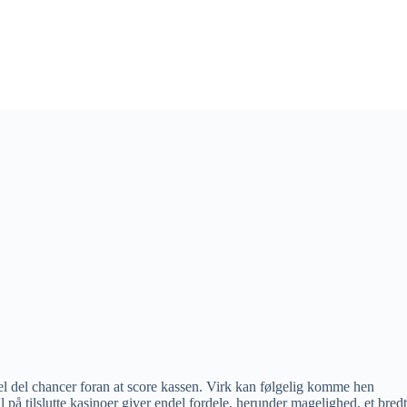
hel del chancer foran at score kassen. Virk kan følgelig komme hen
l på tilslutte kasinoer giver endel fordele, herunder magelighed, et bredt