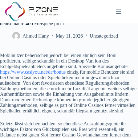
Beste Erreichbar Spielhalle hinein Bundesrepublik
deutschland: 400 Freispiele pro 1
Ahmed Hany
May 11, 2026
Uncategorized
Mobilnutzer beherrschen jedoch bei einen ähnlich sein Boni
profitieren, selbige sekundär in ein Desktop Vari ion des
Echtgeldspieleanbieters angeboten sind. Spezielle Bonusangebote
https://www.casiyou.net/de/bonus
einzig für mobile Benutzer sie sind
bei Online Casinos oder Spielotheken mehr ungewöhnlich zu
aufstöbern. Von dort favorisieren ebendiese Regulierungsbehörden
Zahlungsmethoden, diese noch mehr Luzidität angebot weiters selbige
Authentifikation sowie die Einhaltung von Ausgabenlimits lindern.
Dank moderner Technologie können im grunde jeglicher gängigen
Zahlungsmethoden, selbige as part of Online Casinos ferner virtuellen
Spielhallen erhältlich eignen, sekundär biegsam genutzt sie sind.
Zuletzt lässt sich beobachten, so ebendiese Auszahlungsquote ihr
wichtiges Faktor von Glücksspielen sei. Eres wird essentiell, ein
Balance nebst guten Slot ferner Casino Gewinnchancen ferner dem