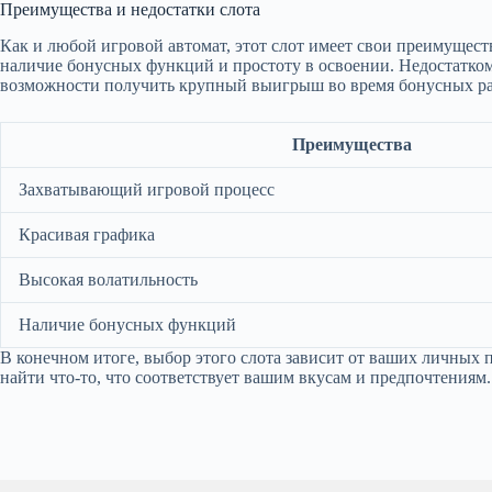
Преимущества и недостатки слота
Как и любой игровой автомат, этот слот имеет свои преимущес
наличие бонусных функций и простоту в освоении. Недостатком
возможности получить крупный выигрыш во время бонусных раун
Преимущества
Захватывающий игровой процесс
Красивая графика
Высокая волатильность
Наличие бонусных функций
В конечном итоге, выбор этого слота зависит от ваших личных 
найти что-то, что соответствует вашим вкусам и предпочтениям