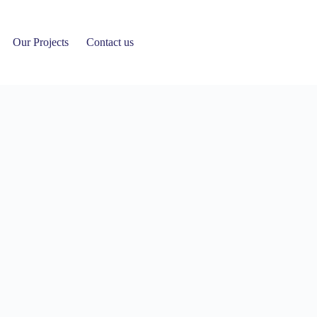
Our Projects
Contact us
импа с olimp казино кз и ощутите мощь