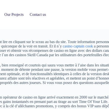
Our Projects
Contact us
nus supplémentaire de 25
ut lire en cliquant sur le sceau au bas du site. Toute information perso
uiconque de la voir en transit. Et il n`y
casino captain cook
a personne
r et obtenir vos récompenses de casino en ligne avec des dollars canadi
`un des casinos Skrill Canada par les utilisateurs des portefeuilles éle
te, bien renseigné et courtois qui saura vous mettre à l’aise dans les situ
r un moment de détente pendant une pause, la version mobile vous perme
ement optimale, et de fonctionnalités identiques à celles de la version
ez affaire sont très réactives et agréables, et mettent un point d’honne
propriés des autres joueurs. Si vous vous posez des questions auxquell
 opérateur de casino en ligne arrivé exactement en 2000 sur le marché. 
 gains instantanés en prenant part au tirage au sort Time Of Your Life. 
c à la clé d’alléchantes promotions, y compris des bonus VIP sans dépôt. 