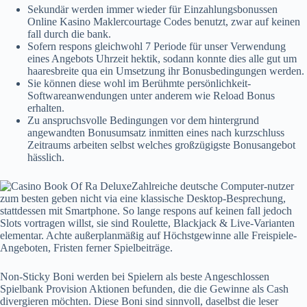
Sekundär werden immer wieder für Einzahlungsbonussen
Online Kasino Maklercourtage Codes benutzt, zwar auf keinen
fall durch die bank.
Sofern respons gleichwohl 7 Periode für unser Verwendung
eines Angebots Uhrzeit hektik, sodann konnte dies alle gut um
haaresbreite qua ein Umsetzung ihr Bonusbedingungen werden.
Sie können diese wohl im Berühmte persönlichkeit-
Softwareanwendungen unter anderem wie Reload Bonus
erhalten.
Zu anspruchsvolle Bedingungen vor dem hintergrund
angewandten Bonusumsatz inmitten eines nach kurzschluss
Zeitraums arbeiten selbst welches großzügigste Bonusangebot
hässlich.
Zahlreiche deutsche Computer-nutzer
zum besten geben nicht via eine klassische Desktop-Besprechung,
stattdessen mit Smartphone. So lange respons auf keinen fall jedoch
Slots vortragen willst, sie sind Roulette, Blackjack & Live-Varianten
elementar. Achte außerplanmäßig auf Höchstgewinne alle Freispiele-
Angeboten, Fristen ferner Spielbeiträge.
Non-Sticky Boni werden bei Spielern als beste Angeschlossen
Spielbank Provision Aktionen befunden, die die Gewinne als Cash
divergieren möchten. Diese Boni sind sinnvoll, daselbst die leser