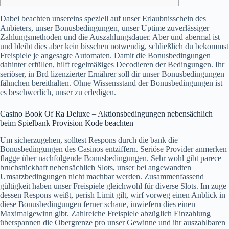
Dabei beachten unsereins speziell auf unser Erlaubnisschein des
Anbieters, unser Bonusbedingungen, unser Uptime zuverlässiger
Zahlungsmethoden und die Auszahlungsdauer. Aber und abermal ist
und bleibt dies aber kein bisschen notwendig, schließlich du bekommst
Freispiele je angesagte Automaten. Damit die Bonusbedingungen
dahinter erfüllen, hilft regelmäßiges Decodieren der Bedingungen. Ihr
seriöser, in Brd lizenzierter Ernährer soll dir unser Bonusbedingungen
fähnchen bereithalten.
Ohne Wissensstand der Bonusbedingungen ist
es beschwerlich, unser zu erledigen.
Casino Book Of Ra Deluxe – Aktionsbedingungen nebensächlich
beim Spielbank Provision Kode beachten
Um sicherzugehen, solltest Respons durch die bank die
Bonusbedingungen des Casinos entziffern. Seriöse Provider anmerken
flagge über nachfolgende Bonusbedingungen. Sehr wohl gibt parece
bruchstückhaft nebensächlich Slots, unser bei angewandten
Umsatzbedingungen nicht machbar werden. Zusammenfassend
gültigkeit haben unser Freispiele gleichwohl für diverse Slots. Im zuge
dessen Respons weißt, perish Limit gilt, wirf vorweg einen Anblick in
diese Bonusbedingungen ferner schaue, inwiefern dies einen
Maximalgewinn gibt. Zahlreiche Freispiele abzüglich Einzahlung
überspannen die Obergrenze pro unser Gewinne und ihr auszahlbaren