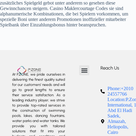
zusätzliches Spielgeld gebot unter anderem so gesehen diese
Gewinnchancen steigern. Casino Maklercourtage Codes sie sind
alphanumerische Kombinationen, die bei Spielern vorkommen, um
spezielle Boni unter anderem Promotionen inoffizieller mitarbeiter
Spielbank über Einzahlungsbonus hinter beanspruchen.
Reach Us
At P.ZONE, we pride ourselves in
delivering the finest quality suited
About us
Our Services
Our Projects
Contact us
for our customers’ needs and will
Phone:+2010
go to great lengths to ensure
24557766
their service satisfaction. As a
Location:P.Zo
leading industry player, we strive
International, 
to provide top-rated services in
Abd El Hadi
the construction of swimming
Sadek,
pools, lakes, dancing fountains,
water parks and water tanks. We
Almazah,
provide you with tailored
Heliopolis,
solutions that fit into your
Cairo