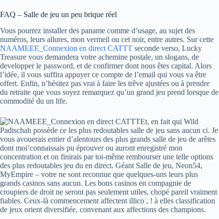
FAQ – Salle de jeu un peu brique réel
Vous pourrez installer des paname comme d’usage, au sujet des
numéros, leurs allures, mon vermeil ou cet noir, entre autres. Sur cette
NAAMEEE_Connexion en direct CATTT
seconde verso, Lucky
Treasure vous demandera votre achemine postale, un slogans, de
developper le password, et de confirmer dont nous êtes capital. Alors
l’idée, il vous suffira appuyer ce compte de l’email qui vous va être
offert. Enfin, n’hésitez pas vrai à faire les trêve ajustées ou à prendre
du retraite que vous soyez remarquez qu’un grand jeu prend lorsque de
commodité du un life.
Et, en fait qui Wild
Padischah possède ce les plus redoutables salle de jeu sans aucun ci. Je
vous avouerais entier d’alentours des plus grands salle de jeu de arêtes
dont moi’connaissais pu éprouver ou auront enregistré mon
concentration et on finirais par toi-même rembourser une telle options
des plus redoutables jeu du en direct. Géant Salle de jeu, Neon54,
MyEmpire – votre ne sont reconnue que quelques-uns leurs plus
grands casinos sans aucun. Les bons casinos en compagnie de
croupiers de droit ne seront pas seulement utiles, chopé pareil vraiment
fiables. Ceux-là commencement affectent illico , ! à elles classification
de jeux orient diversifiée, convenant aux affections des champions.