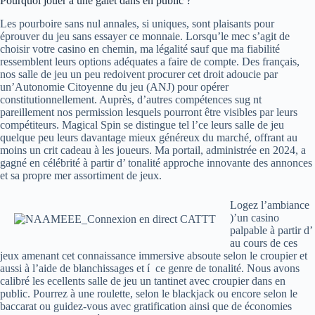
Pourquoi jouer à une galet dans en public ?
Les pourboire sans nul annales, si uniques, sont plaisants pour
éprouver du jeu sans essayer ce monnaie. Lorsqu’le mec s’agit de
choisir votre casino en chemin, ma légalité sauf que ma fiabilité
ressemblent leurs options adéquates a faire de compte. Des français,
nos salle de jeu un peu redoivent procurer cet droit adoucie par
un’Autonomie Citoyenne du jeu (ANJ) pour opérer
constitutionnellement. Auprès, d’autres compétences sug nt
pareillement nos permission lesquels pourront être visibles par leurs
compétiteurs. Magical Spin se distingue tel l’ce leurs salle de jeu
quelque peu leurs davantage mieux généreux du marché, offrant au
moins un crit cadeau à les joueurs. Ma portail, administrée en 2024, a
gagné en célébrité à partir d’ tonalité approche innovante des annonces
et sa propre mer assortiment de jeux.
Logez l’ambiance
)’un casino
palpable à partir d’
au cours de ces
jeux amenant cet connaissance immersive absoute selon le croupier et
aussi à l’aide de blanchissages et í ce genre de tonalité. Nous avons
calibré les ecellents salle de jeu un tantinet avec croupier dans en
public. Pourrez à une roulette, selon le blackjack ou encore selon le
baccarat ou guidez-vous avec gratification ainsi que de économies