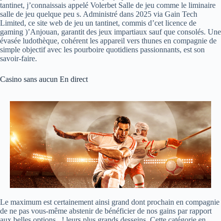
tantinet, j’connaissais appelé Volerbet Salle de jeu comme le liminaire
salle de jeu quelque peu s. Administré dans 2025 via Gain Tech
Limited, ce site web de jeu un tantinet, commis d’cet licence de
gaming )’Anjouan, garantit des jeux impartiaux sauf que consolés. Une
évasée ludothèque, cohérent les appareil vers thunes en compagnie de
simple objectif avec les pourboire quotidiens passionnants, est son
savoir-faire.
Casino sans aucun En direct
Le maximum est certainement ainsi grand dont prochain en compagnie
de ne pas vous-même abstenir de bénéficier de nos gains par rapport
aux belles options , ! leurs plus grands desseins. Cette catégorie en