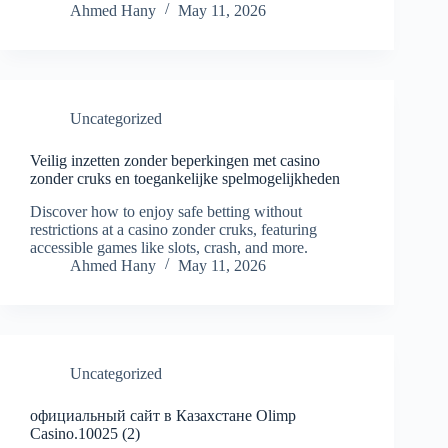
Ahmed Hany
May 11, 2026
Uncategorized
Veilig inzetten zonder beperkingen met casino
zonder cruks en toegankelijke spelmogelijkheden
Discover how to enjoy safe betting without
restrictions at a casino zonder cruks, featuring
accessible games like slots, crash, and more.
Ahmed Hany
May 11, 2026
Uncategorized
официальный сайт в Казахстане Olimp
Casino.10025 (2)