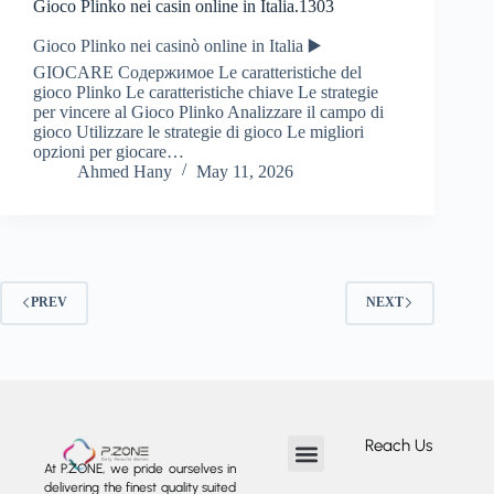
Gioco Plinko nei casin online in Italia.1303
Gioco Plinko nei casinò online in Italia ▶️
GIOCARE Содержимое Le caratteristiche del
gioco Plinko Le caratteristiche chiave Le strategie
per vincere al Gioco Plinko Analizzare il campo di
gioco Utilizzare le strategie di gioco Le migliori
opzioni per giocare…
Ahmed Hany
May 11, 2026
PREV
NEXT
Reach Us
At P.ZONE, we pride ourselves in
delivering the finest quality suited
About us
Our Services
Our Projects
Contact us