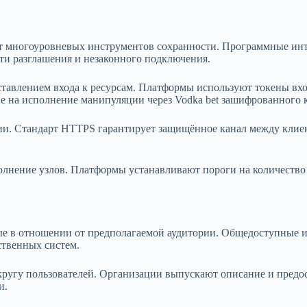
т многоуровневых инструментов сохранности. Программные ин
сти разглашения и незаконного подключения.
ставлением входа к ресурсам. Платформы используют токены в
е на исполнение манипуляции через Vodka bet зашифрованного к
и. Стандарт HTTPS гарантирует защищённое канал между клиен
олнение узлов. Платформы устанавливают пороги на количеств
е в отношении от предполагаемой аудитории. Общедоступные и
ственных систем.
угу пользователей. Организации выпускают описание и предос
и.