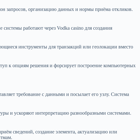
он запросов, организацию данных и нормы приёма откликов.
системы работают через Vodka casino для создания
еющиеся инструменты для транзакций или геолокации вместо
туп к опциям решения и форсирует построение компьютерных
вляет требование с данными и посылает его узлу. Система
туры и ускоряют интерпретацию разнообразными системами.
риём сведений, создание элемента, актуализацию или
итмам.