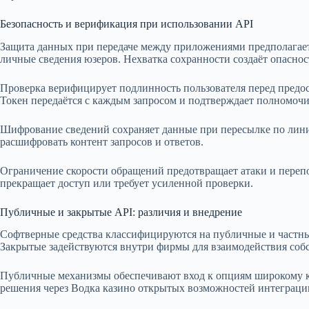
Безопасность и верификация при использовании API
Защита данных при передаче между приложениями предполагае
личные сведения юзеров. Нехватка сохранности создаёт опасно
Проверка верифицирует подлинность пользователя перед предо
Токен передаётся с каждым запросом и подтверждает полномочи
Шифрование сведений сохраняет данные при пересылке по лини
расшифровать контент запросов и ответов.
Ограничение скорости обращений предотвращает атаки и переп
прекращает доступ или требует усиленной проверки.
Публичные и закрытые API: различия и внедрение
Софтверные средства классифицируются на публичные и частны
Закрытые задействуются внутри фирмы для взаимодействия соб
Публичные механизмы обеспечивают вход к опциям широкому кр
решения через Водка казино открытых возможностей интеграци