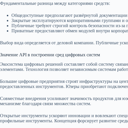
Фундаментальные разница между категориями средств:
Общедоступные предполагают развёрнутой документации
Закрытые эксплуатируются корпоративными группами и 
Публичные требуют строгий контроль безопасности из-за
Приватные предоставляют обмен модулей внутри корпора
Выбор вида определяется от деловой компании. Публичные уск
Значение API в построении сред цифровых систем
Экосистема цифровых решений составляет собой систему связ
элементами. Технология позволяет независимым системам работа
Большие цифровые предприятия строят инфраструктуры на цент
предоставленных инструментов. Юзеры приобретают подключен
Совместные внедрения усиливают значимость продуктов для юзе
механизме благодаря связи множества систем.
Открытые инструменты ускоряют инновации и вовлекают специа
профильные инструменты. Концепция форсирует развитие среды