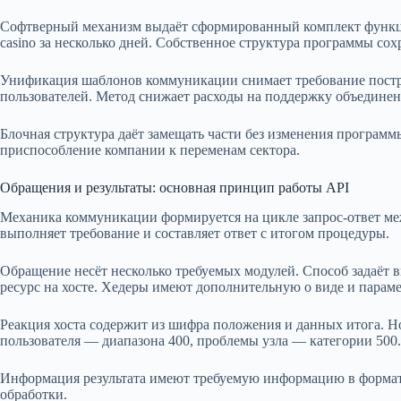
Софтверный механизм выдаёт сформированный комплект функций
casino за несколько дней. Собственное структура программы с
Унификация шаблонов коммуникации снимает требование постро
пользователей. Метод снижает расходы на поддержку объединен
Блочная структура даёт замещать части без изменения програ
приспособление компании к переменам сектора.
Обращения и результаты: основная принцип работы API
Механика коммуникации формируется на цикле запрос-ответ меж
выполняет требование и составляет ответ с итогом процедуры.
Обращение несёт несколько требуемых модулей. Способ задаёт
ресурс на хосте. Хедеры имеют дополнительную о виде и парам
Реакция хоста содержит из шифра положения и данных итога. Н
пользователя — диапазона 400, проблемы узла — категории 50
Информация результата имеют требуемую информацию в формати
обработки.