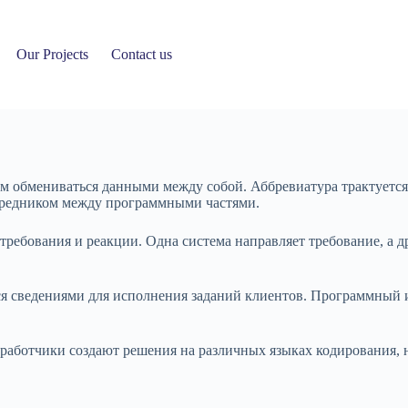
Our Projects
Contact us
 обмениваться данными между собой. Аббревиатура трактуется ка
средником между программными частями.
требования и реакции. Одна система направляет требование, а д
 сведениями для исполнения заданий клиентов. Программный и
зработчики создают решения на различных языках кодирования, 