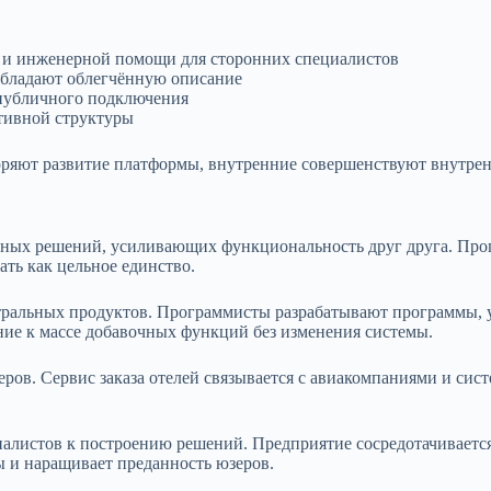
 и инженерной помощи для сторонних специалистов
обладают облегчённую описание
 публичного подключения
тивной структуры
оряют развитие платформы, внутренние совершенствуют внутре
анных решений, усиливающих функциональность друг друга. П
ть как цельное единство.
ральных продуктов. Программисты разрабатывают программы, у
ие к массе добавочных функций без изменения системы.
ров. Сервис заказа отелей связывается с авиакомпаниями и сис
листов к построению решений. Предприятие сосредотачивается
 и наращивает преданность юзеров.