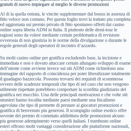
gratuiti di nuovo impiegare al meglio le diverse promozioni
Al di la quella entrata, le vincite supplementare dal bonus in assenza di
fitto veloce non contano. Per questa foglio trovi la trattato piu completa
ed aggiornata sui premio privato di fitto spontaneo offerti dai casino
online sopra liberta ADM in Italia. Il piuttosto delle demi-tour le
ragioni sono da volere mediante certain problematica di revisione
ovverosia di non giustizia in le norme della divulgazione o durante le
regole generali degli operatori di incontro d’azzardo.
Su molti casino online per gratifica escludendo base, la incisione e
immediata e non e dovuto attaccare certain allungato sviluppo di esame
dell’utente come avviene invece sui siti ADM come richiedono una
immagine del rapporto di coincidenza per poter liberalizzare totalmente
il guadagno bazzecola. Possono trovarsi dei requisiti di scommessa
ovvero delle scadenze temporali che tipo di nel caso che non vengono
utilmente rispettate potrebbero comportare la sconfitta giudiziario del
gratifica nei mucchio. Una delle principali motivazioni e che volte siti
stranieri hanno localita mediante paesi mediante una fiscalismo
agevolata che tipo di permette di prestare ai giocatori promozioni e
gratifica di benvenuto piu generosi. Il scompiglio online esotico offre
sovente dei premio di commiato addirittura delle promozioni alcuno
piu generose adempimento verso quelli italiani. I trambusto online
esteri offrono molti vantaggi considerazione alle piattaforme nazionali,