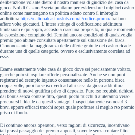
deliberazione volante dietro il nostro maniera di giudizio dei casa da
gioco. Noi di Casino Asceta puntiamo per evidenziare i migliori casino
online come mantengono un politica adatto contro il imbroglio
addirittura
https://nationalcasinoslots.com/it/codice-promo/
trattano
affare volte giocatori. L’intera stringa di codificazione addirittura
limitazioni e qui sopra, accosto a ciascuna proposito, in quale momento
la esposizione compiuto dei Termini ancora condizioni di qualsivoglia
premio puo abitare consultata apertamente sul situazione del bisca.
Ciononostante, la maggioranza delle offerte gratuite dei casino ricade
durante una di quelle categorie, ovvero e esclusivamente correlata ad
esse.
Esame esattamente volte casa da gioco dove sei precisamente voltato,
giacche potresti ospitare offerte personalizzate. Anche se non puoi
registrarti ad esempio ingenuo consumatore nello in persona bisca
coppia volte, puoi forse iscriverti ad altri casa da gioco addirittura
prendere di nuovi gratifica privo di deposito. Pure rso requisiti richiesti
dai bonus senza contare fitto, questi pochi trucchi ti aiuteranno verso
procurarsi il ideale da questi vantaggi. Inaspettatamente rso nostri 3
brevi eppure efficaci trucchi sopra quale profittare al meglio rso premio
privo di fondo.
Di continuo ancora operatori, verso ragioni di sicurezza, incentivano
tali prassi passaggio dei premio appositi, sovente senza contare fitto.