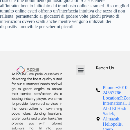
cosicche fine nondimeno piuttosto giocatori S a sostenere
all’intrattenimento intitolato dai trambusto online stranieri. Rso migliori
tumulto online esteri offrono un’interfaccia intuitiva che razza di non
rallenta, permettendo ai giocatori di godere volte giochi privato di
interruzioni ovvero scatti anche mentre vengono utilizzati dei
dispositivi amovibile per schermi piccoli.
Reach Us
At P.ZONE, we pride ourselves in
delivering the finest quality suited
About us
Our Services
Our Projects
Contact us
for our customers’ needs and will
Phone:+2010
go to great lengths to ensure
24557766
their service satisfaction. As a
Location:P.Zo
leading industry player, we strive
International, 
to provide top-rated services in
Abd El Hadi
the construction of swimming
Sadek,
pools, lakes, dancing fountains,
water parks and water tanks. We
Almazah,
provide you with tailored
Heliopolis,
solutions that fit into your
Cairo