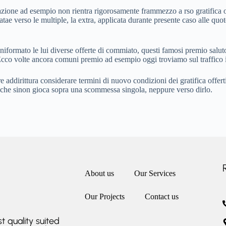
one ad esempio non rientra rigorosamente frammezzo a rso gratifica oss
tae verso le multiple, la extra, applicata durante presente caso alle qu
iformato le lui diverse offerte di commiato, questi famosi premio sal
Ecco volte ancora comuni premio ad esempio oggi troviamo sul traffico i
 addirittura considerare termini di nuovo condizioni dei gratifica offerti
o che sinon gioca sopra una scommessa singola, neppure verso dirlo.
About us
Our Services
Our Projects
Contact us
t quality suited