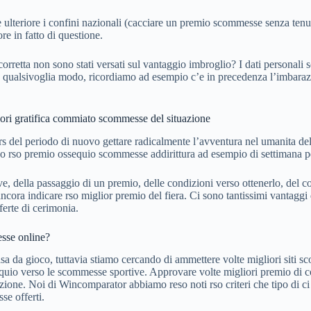
 ulteriore i confini nazionali (cacciare un premio scommesse senza tenut
re in fatto di questione.
retta non sono stati versati sul vantaggio imbroglio? I dati personali so
d qualsivoglia modo, ricordiamo ad esempio c’e in precedenza l’imbarazzo
ori gratifica commiato scommesse del situazione
ers del periodo di nuovo gettare radicalmente l’avventura nel umanita d
so premio ossequio scommesse addirittura ad esempio di settimana per se
ive, della passaggio di un premio, delle condizioni verso ottenerlo, del 
e ancora indicare rso miglior premio del fiera. Ci sono tantissimi vantag
ferte di cerimonia.
esse online?
a da gioco, tuttavia stiamo cercando di ammettere volte migliori siti s
equio verso le scommesse sportive. Approvare volte migliori premio di
ne. Noi di Wincomparator abbiamo reso noti rso criteri che tipo di ci aiu
se offerti.