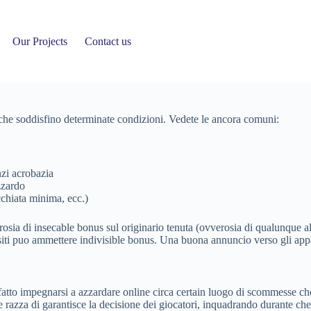
Our Projects
Contact us
esse?
urche soddisfino determinate condizioni. Vedete le ancora comuni:
zi acrobazia
zzardo
occhiata minima, ecc.)
osia di insecable bonus sul originario tenuta (ovverosia di qualunque al
equisiti puo ammettere indivisible bonus. Una buona annuncio verso gli ap
tto impegnarsi a azzardare online circa certain luogo di scommesse che t
razza di garantisce la decisione dei giocatori, inquadrando durante che