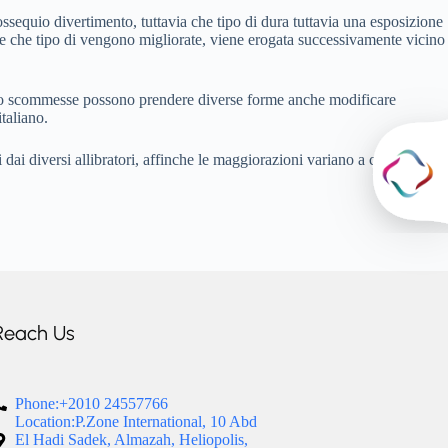
equio divertimento, tuttavia che tipo di dura tuttavia una esposizione
ote che tipo di vengono migliorate, viene erogata successivamente vicino
uto scommesse possono prendere diverse forme anche modificare
taliano.
 dai diversi allibratori, affinche le maggiorazioni variano a collabora
Reach Us
Phone:+2010 24557766
Location:P.Zone International, 10 Abd
El Hadi Sadek, Almazah, Heliopolis,