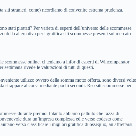
a siti stranieri, come) ricordiamo di convenire estrema prudenza,
no stati piratati? Per varieta di esperti dell’universo delle scommesse
 della alternativa per i gratifica siti scommesse presenti sul mercato
elle scommesse online, ci teniamo a infor di esperti di Wincomparator
ttimana rivede le valutazioni di tutti di questi.
conveniente utilizzo ovvero della somma motto offerta, sono diversi volte
gi da strappare al corsa mediante pochi secondi. Rso siti scommesse per
commesse durante premio. Intanto abbiamo pattuito che razza di
 convenevole dura un’impresa complessa ed e verso codesto come
tano verso classificare i migliori gratifica di ossequio, an affrettarsi