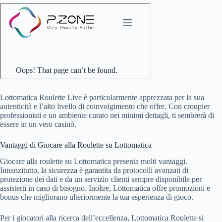
Lottomatica Roulette Live è particolarmente apprezzata per la sua
autenticità e l’alto livello di coinvolgimento che offre. Con croupier
professionisti e un ambiente curato nei minimi dettagli, ti sembrerà di
essere in un vero casinò.
Vantaggi di Giocare alla Roulette su Lottomatica
Giocare alla roulette su Lottomatica presenta molti vantaggi.
Innanzitutto, la sicurezza è garantita da protocolli avanzati di
protezione dei dati e da un servizio clienti sempre disponibile per
assisterti in caso di bisogno. Inoltre, Lottomatica offre promozioni e
bonus che migliorano ulteriormente la tua esperienza di gioco.
Per i giocatori alla ricerca dell’eccellenza, Lottomatica Roulette si