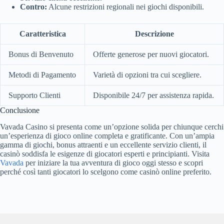
Contro:
Alcune restrizioni regionali nei giochi disponibili.
Caratteristica
Descrizione
Bonus di Benvenuto
Offerte generose per nuovi giocatori.
Metodi di Pagamento
Varietà di opzioni tra cui scegliere.
Supporto Clienti
Disponibile 24/7 per assistenza rapida.
Conclusione
Vavada Casino si presenta come un’opzione solida per chiunque cerchi
un’esperienza di gioco online completa e gratificante. Con un’ampia
gamma di giochi, bonus attraenti e un eccellente servizio clienti, il
casinò soddisfa le esigenze di giocatori esperti e principianti. Visita
Vavada
per iniziare la tua avventura di gioco oggi stesso e scopri
perché così tanti giocatori lo scelgono come casinò online preferito.