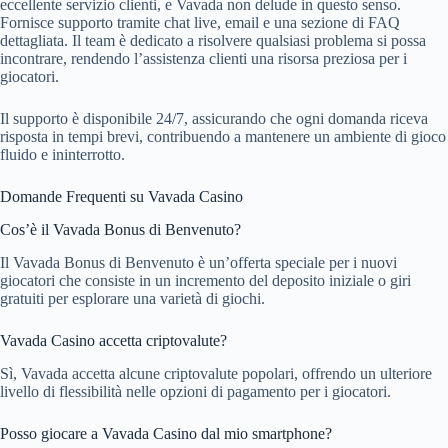
eccellente servizio clienti, e Vavada non delude in questo senso.
Fornisce supporto tramite chat live, email e una sezione di FAQ
dettagliata. Il team è dedicato a risolvere qualsiasi problema si possa
incontrare, rendendo l’assistenza clienti una risorsa preziosa per i
giocatori.
Il supporto è disponibile 24/7, assicurando che ogni domanda riceva
risposta in tempi brevi, contribuendo a mantenere un ambiente di gioco
fluido e ininterrotto.
Domande Frequenti su Vavada Casino
Cos’è il Vavada Bonus di Benvenuto?
Il Vavada Bonus di Benvenuto è un’offerta speciale per i nuovi
giocatori che consiste in un incremento del deposito iniziale o giri
gratuiti per esplorare una varietà di giochi.
Vavada Casino accetta criptovalute?
Sì, Vavada accetta alcune criptovalute popolari, offrendo un ulteriore
livello di flessibilità nelle opzioni di pagamento per i giocatori.
Posso giocare a Vavada Casino dal mio smartphone?