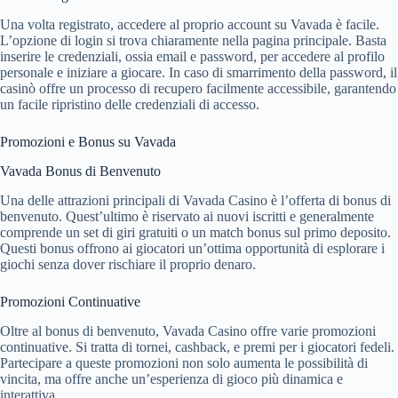
Una volta registrato, accedere al proprio account su Vavada è facile.
L’opzione di login si trova chiaramente nella pagina principale. Basta
inserire le credenziali, ossia email e password, per accedere al profilo
personale e iniziare a giocare. In caso di smarrimento della password, il
casinò offre un processo di recupero facilmente accessibile, garantendo
un facile ripristino delle credenziali di accesso.
Promozioni e Bonus su Vavada
Vavada Bonus di Benvenuto
Una delle attrazioni principali di Vavada Casino è l’offerta di bonus di
benvenuto. Quest’ultimo è riservato ai nuovi iscritti e generalmente
comprende un set di giri gratuiti o un match bonus sul primo deposito.
Questi bonus offrono ai giocatori un’ottima opportunità di esplorare i
giochi senza dover rischiare il proprio denaro.
Promozioni Continuative
Oltre al bonus di benvenuto, Vavada Casino offre varie promozioni
continuative. Si tratta di tornei, cashback, e premi per i giocatori fedeli.
Partecipare a queste promozioni non solo aumenta le possibilità di
vincita, ma offre anche un’esperienza di gioco più dinamica e
interattiva.