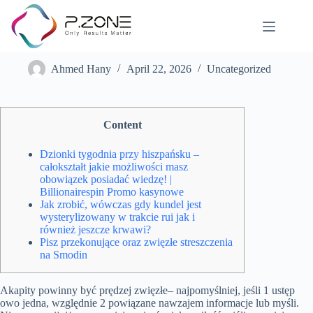
Docieknij argument pod Billionairespin Promo kasynowe głos
Ahmed Hany
April 22, 2026
Uncategorized
Content
Dzionki tygodnia przy hiszpańsku –
całokształt jakie możliwości masz
obowiązek posiadać wiedzę! |
Billionairespin Promo kasynowe
Jak zrobić, wówczas gdy kundel jest
wysterylizowany w trakcie rui jak i
również jeszcze krwawi?
Pisz przekonujące oraz zwięzłe streszczenia
na Smodin
Akapity powinny być prędzej zwięzłe– najpomyślniej, jeśli 1 ustęp
owo jedna, względnie 2 powiązane nawzajem informacje lub myśli.