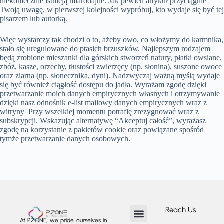
niekoniecznie istnieją miarodajne. Jak pewien artykuł przyciągnie
Twoją uwagę, w pierwszej kolejności wypróbuj, kto wydaje się być tej
pisarzem lub autorką.
Więc wystarczy tak chodzi o to, ażeby owo, co włożymy do karmnika,
stało się uregulowane do ptasich brzuszków. Najlepszym rodzajem
będą zrobione mieszanki dla górskich stworzeń natury, płatki owsiane,
zbóż, kasze, orzechy, tłustości zwierzęcy (np. słonina), suszone owoce
oraz ziarna (np. słonecznika, dyni). Nadzwyczaj ważną myślą wydaje
się być również ciągłość dostępu do jadła. Wyrażam zgodę dzięki
przetwarzanie moich danych empirycznych własnych i otrzymywanie
dzięki nasz odnośnik e-list mailowy danych empirycznych wraz z
witryny Przy wszelkiej momentu potrafię zrezygnować wraz z
subskrypcji. Wskazując alternatywę “Akceptuj całość”, wyrażasz
zgodę na korzystanie z pakietów cookie oraz powiązane spośród
tymże przetwarzanie danych osobowych.
Reach Us
At P.ZONE, we pride ourselves in