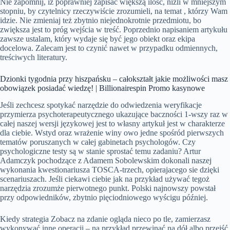
Nie zapomnij, iż poprawniej zapisać większą ilość, niźli w mniejszym
stopniu, by czytelnicy rzeczywiście zrozumieli, na temat , którzy Wam
idzie. Nie zmieniaj też zbytnio niejednokrotnie przedmiotu, bo
zwiększa jest to próg wejścia w treść. Poprzednio napisaniem artykułu
zawsze ustalam, który wydaje się być jego obiekt oraz ekipa
docelowa.
Zalecam jest to czynić nawet w przypadku odmiennych,
treściwych literatury.
Dzionki tygodnia przy hiszpańsku – całokształt jakie możliwości masz
obowiązek posiadać wiedzę! | Billionairespin Promo kasynowe
Jeśli zechcesz spotykać narzędzie do odwiedzenia weryfikacje
przymierza psychoterapeutycznego ukazujące baczności 1-wszy raz w
całej naszej wersji językowej jest to własny artykuł jest w charakterze
dla ciebie. Wstyd oraz wrażenie winy owo jedne spośród pierwszych
tematów poruszanych w całej gabinetach psychologów. Czy
psychologiczne testy są w stanie sprostać temu zadaniu? Artur
Adamczyk pochodzące z Adamem Sobolewskim dokonali naszej
wykonania kwestionariusza TOSCA-trzech, opierajacego sie dzięki
scenariuszach. Jeśli ciekawi ciebie jak na przykład używać tegoż
narzędzia zrozumże pierwotnego punkt. Polski najnowszy powstał
przy odpowiedników, zbytnio pięciodniowego wyścigu później.
Kiedy strategia Zobacz na zdanie ogląda nieco po tle, zamierzasz
wykonywać inne operacji – na przykład przewinąć na dół albo przejść