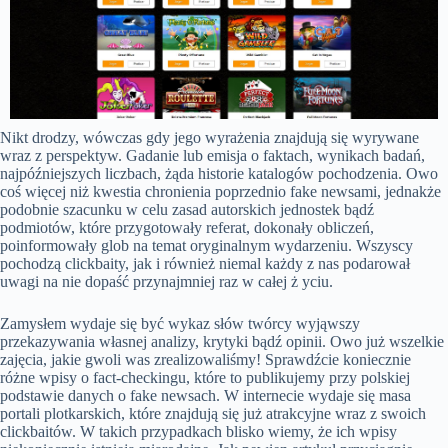
Nikt drodzy, wówczas gdy jego wyrażenia znajdują się wyrywane
wraz z perspektyw. Gadanie lub emisja o faktach, wynikach badań,
najpóźniejszych liczbach, żąda historie katalogów pochodzenia. Owo
coś więcej niż kwestia chronienia poprzednio fake newsami, jednakże
podobnie szacunku w celu zasad autorskich jednostek bądź
podmiotów, które przygotowały referat, dokonały obliczeń,
poinformowały glob na temat oryginalnym wydarzeniu. Wszyscy
pochodzą clickbaity, jak i również niemal każdy z nas podarował
uwagi na nie dopaść przynajmniej raz w całej ż yciu.
Zamysłem wydaje się być wykaz słów twórcy wyjąwszy
przekazywania własnej analizy, krytyki bądź opinii. Owo już wszelkie
zajęcia, jakie gwoli was zrealizowaliśmy! Sprawdźcie koniecznie
różne wpisy o fact-checkingu, które to publikujemy przy polskiej
podstawie danych o fake newsach. W internecie wydaje się masa
portali plotkarskich, które znajdują się już atrakcyjne wraz z swoich
clickbaitów. W takich przypadkach blisko wiemy, że ich wpisy