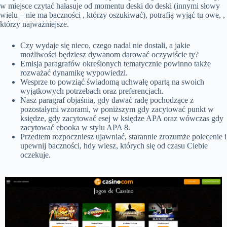
w miejsce czytać hałasuje od momentu deski do deski (innymi słowy
wielu – nie ma baczności , którzy oszukiwać), potrafią wyjąć tu owe, ,
którzy najważniejsze.
Czy wydaje się nieco, czego nadal nie dostali, a jakie
możliwości będziesz dywanom darować oczywiście ty?
Emisja paragrafów określonych tematycznie powinno także
rozważać dynamikę wypowiedzi.
Wesprze to powziąć świadomą uchwałę opartą na swoich
wyjątkowych potrzebach oraz preferencjach.
Nasz paragraf objaśnia, gdy dawać radę pochodzące z
pozostałymi wzorami, w poniższym gdy zacytować punkt w
księdze, gdy zacytować esej w księdze APA oraz wówczas gdy
zacytować ebooka w stylu APA 8.
Przedtem rozpoczniesz ujawniać, starannie zrozumże polecenie i
upewnij baczności, hdy wiesz, których się od czasu Ciebie
oczekuje.