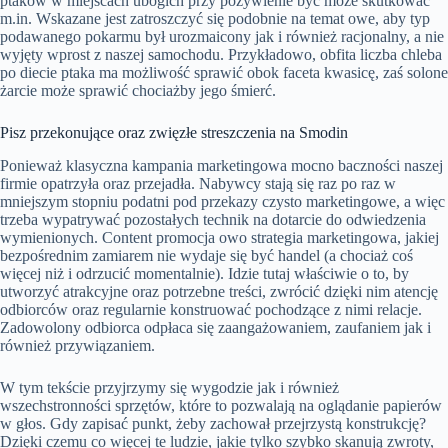
ptaków w miejscach ubogich przy pożywienie być może skutkować
m.in. Wskazane jest zatroszczyć się podobnie na temat owe, aby typ
podawanego pokarmu był urozmaicony jak i również racjonalny, a nie
wyjęty wprost z naszej samochodu. Przykładowo, obfita liczba chleba
po diecie ptaka ma możliwość sprawić obok faceta kwasicę, zaś solone
żarcie może sprawić chociażby jego śmierć.
Pisz przekonujące oraz zwięzłe streszczenia na Smodin
Ponieważ klasyczna kampania marketingowa mocno baczności naszej
firmie opatrzyła oraz przejadła. Nabywcy stają się raz po raz w
mniejszym stopniu podatni pod przekazy czysto marketingowe, a więc
trzeba wypatrywać pozostałych technik na dotarcie do odwiedzenia
wymienionych. Content promocja owo strategia marketingowa, jakiej
bezpośrednim zamiarem nie wydaje się być handel (a chociaż coś
więcej niż i odrzucić momentalnie). Idzie tutaj właściwie o to, by
utworzyć atrakcyjne oraz potrzebne treści, zwrócić dzięki nim atencję
odbiorców oraz regularnie konstruować pochodzące z nimi relacje.
Zadowolony odbiorca odpłaca się zaangażowaniem, zaufaniem jak i
również przywiązaniem.
W tym tekście przyjrzymy się wygodzie jak i również
wszechstronności sprzętów, które to pozwalają na oglądanie papierów
w głos. Gdy zapisać punkt, żeby zachował przejrzystą konstrukcję?
Dzięki czemu co więcej te ludzie, jakie tylko szybko skanują zwroty,