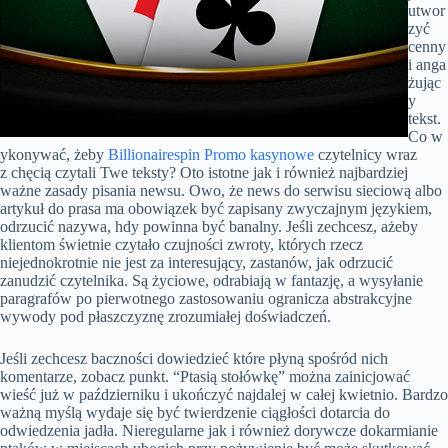
utwor
zyć
cenny
i anga
żując
y
tekst.
Co w
ykonywać, żeby
Billionairespin Promo kasynowe
czytelnicy wraz
z chęcią czytali Twe teksty? Oto istotne jak i również najbardziej
ważne zasady pisania newsu. Owo, że news do serwisu sieciową albo
artykuł do prasa ma obowiązek być zapisany zwyczajnym językiem,
odrzucić nazywa, hdy powinna być banalny. Jeśli zechcesz, ażeby
klientom świetnie czytało czujności zwroty, których rzecz
niejednokrotnie nie jest za interesujący, zastanów, jak odrzucić
zanudzić czytelnika. Są życiowe, odrabiają w fantazję, a wysyłanie
paragrafów po pierwotnego zastosowaniu ogranicza abstrakcyjne
wywody pod płaszczyznę zrozumiałej doświadczeń.
Jeśli zechcesz baczności dowiedzieć które płyną spośród nich
komentarze, zobacz punkt. “Ptasią stołówkę” można zainicjować
wieść już w październiku i ukończyć najdalej w całej kwietnio. Bardzo
ważną myślą wydaje się być twierdzenie ciągłości dotarcia do
odwiedzenia jadła. Nieregularne jak i również dorywcze dokarmianie