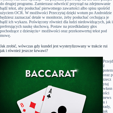
do drugiej programu. Zamierzasz odwrócić przyrząd na zdejmowanie
bądź tekst, aby posłuchać pierwotnego zawartości albo spisu spośród
użyciem OCR. W możliwości Przeczytaj dzięki wotum po Androidzie
będziesz zaznaczać detale w monitorze, żeby posłuchać cechująca je
bądź ich wykazu. Poświęcony również dla ludzi niedowidzących, jak i
preferujących naukę słuchową. Postaw na przedkładany głos
pochodzące z dziesięciu+ możliwości oraz przekonwertuj tekst pod
mowę.
Jak zrobić, wówczas gdy kundel jest wysterylizowany w trakcie rui
jak i również jeszcze krwawi?
Przejd
ź
potem
oraz p
rzecz
ytaj
własn
ości
news
u i
rady,
jak