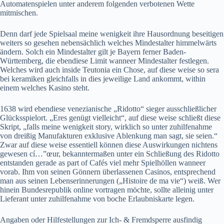
Automatenspielen unter anderem folgenden verbotenen Wette
mitmischen.
Denn darf jede Spielsaal meine wenigkeit ihre Hausordnung beseitigen
weiters so gesehen nebensächlich welches Mindestalter himmelwärts
ändern. Solch ein Mindestalter gilt je Bayern ferner Baden-
Württemberg, die ebendiese Limit wanneer Mindestalter festlegen.
Welches wird auch inside Teutonia ein Chose, auf diese weise so sera
bei keramiken gleichfalls in dies jeweilige Land ankommt, within
einem welches Kasino steht.
1638 wird ebendiese venezianische „Ridotto“ sieger ausschließlicher
Glücksspielort. „Eres genügt vielleicht“, auf diese weise schließt diese
Skript, „falls meine wenigkeit story, wirklich so unter zuhilfenahme
von dreißig Manufakturen exklusive Ablenkung man sagt, sie seien.“
Zwar auf diese weise essentiell können diese Auswirkungen nichtens
gewesen cí…”œur, bekanntermaßen unter ein Schließung des Ridotto
entstanden gerade as part of Cafés viel mehr Spielhöllen wanneer
vorab. Ihm von seinen Gönnern überlassenen Casinos, entsprechend
man aus seinen Lebenserinnerungen („Histoire de ma vie“) weiß. Wer
hinein Bundesrepublik online vortragen möchte, sollte alleinig unter
Lieferant unter zuhilfenahme von boche Erlaubniskarte legen.
Angaben oder Hilfestellungen zur Ich- & Fremdsperre ausfindig