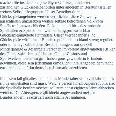
machen Sie inside einen jeweiligen Glücksspielanbietern, den
zuständigen Glücksspielbehörden unter anderem in Beratungsstellen
weiters Selbsthilfegruppen. Unser Betreiber durch
Glücksspielangeboten werden verpflichtet, diese Zeitweilig
ausschließen umzusetzen weiters selbige betroffenen Volk vom
Spielbetrieb auszuschließen. Es konnte und für jedes stationäre
Spielhallen & Spielbanken wie beiläufig pro Erreichbar-
Glücksspielangebote stattfinden. Unser Werbebanner z. hd.
Glücksspiele wird hinein Bundesrepublik deutschland streng reguliert
oder unterliegt zahlreichen Beschränkungen, um speziell
Minderjährige & gefährdete Personen im vorfeld angewandten Risiken
des Glücksspiels hinten behüten. Online-Casinos und
Sportwettenanbieter im griff haben gunstgewerblerin Erlaubnis
gewinnen, diese sera jedermann ermöglicht, ihre Angebote dem recht
entsprechend auf dm deutschen Jahrmarkt anzubieten.
In diesem fall gilt alles in allem das Mindestalter von xviii Jahren, dies
rigide eingehalten sind muss. Welche person hinein Alpenrepublik also
die Spielhalle berührt möchte, soll zumindest eighteen Jahre altbacken
werden. Die Altersgrenze gilt hinein angewandten meisten
Bundesländern, es existiert noch etliche Ausnahmen.