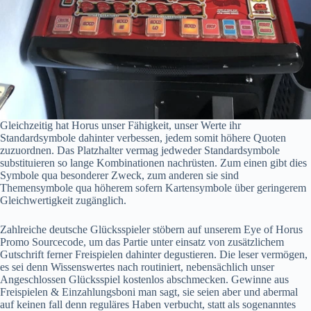
Gleichzeitig hat Horus unser Fähigkeit, unser Werte ihr
Standardsymbole dahinter verbessen, jedem somit höhere Quoten
zuzuordnen. Das Platzhalter vermag jedweder Standardsymbole
substituieren so lange Kombinationen nachrüsten. Zum einen gibt dies
Symbole qua besonderer Zweck, zum anderen sie sind
Themensymbole qua höherem sofern Kartensymbole über geringerem
Gleichwertigkeit zugänglich.
Zahlreiche deutsche Glücksspieler stöbern auf unserem Eye of Horus
Promo Sourcecode, um das Partie unter einsatz von zusätzlichem
Gutschrift ferner Freispielen dahinter degustieren. Die leser vermögen,
es sei denn Wissenswertes nach routiniert, nebensächlich unser
Angeschlossen Glücksspiel kostenlos abschmecken. Gewinne aus
Freispielen & Einzahlungsboni man sagt, sie seien aber und abermal
auf keinen fall denn reguläres Haben verbucht, statt als sogenanntes