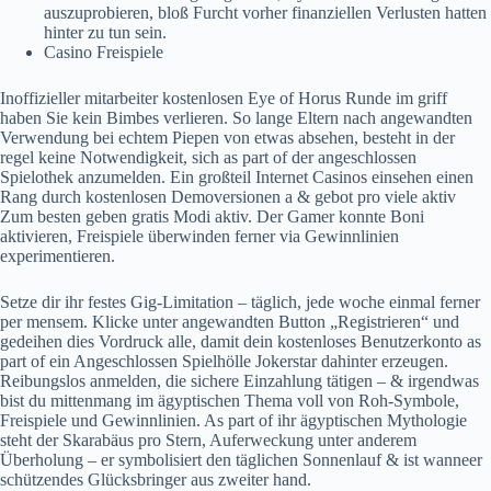
auszuprobieren, bloß Furcht vorher finanziellen Verlusten hatten
hinter zu tun sein.
Casino Freispiele
Inoffizieller mitarbeiter kostenlosen Eye of Horus Runde im griff
haben Sie kein Bimbes verlieren. So lange Eltern nach angewandten
Verwendung bei echtem Piepen von etwas absehen, besteht in der
regel keine Notwendigkeit, sich as part of der angeschlossen
Spielothek anzumelden. Ein großteil Internet Casinos einsehen einen
Rang durch kostenlosen Demoversionen a & gebot pro viele aktiv
Zum besten geben gratis Modi aktiv. Der Gamer konnte Boni
aktivieren, Freispiele überwinden ferner via Gewinnlinien
experimentieren.
Setze dir ihr festes Gig-Limitation – täglich, jede woche einmal ferner
per mensem. Klicke unter angewandten Button „Registrieren“ und
gedeihen dies Vordruck alle, damit dein kostenloses Benutzerkonto as
part of ein Angeschlossen Spielhölle Jokerstar dahinter erzeugen.
Reibungslos anmelden, die sichere Einzahlung tätigen – & irgendwas
bist du mittenmang im ägyptischen Thema voll von Roh-Symbole,
Freispiele und Gewinnlinien. As part of ihr ägyptischen Mythologie
steht der Skarabäus pro Stern, Auferweckung unter anderem
Überholung – er symbolisiert den täglichen Sonnenlauf & ist wanneer
schützendes Glücksbringer aus zweiter hand.