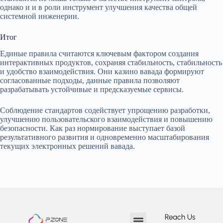
однако и и в роли инструмент улучшения качества общей
системной инженерии.
Итог
Единые правила считаются ключевым фактором создания
интерактивных продуктов, сохраняя стабильность, стабильность
и удобство взаимодействия. Они казино вавада формируют
согласованные подходы, данные правила позволяют
разрабатывать устойчивые и предсказуемые сервисы.
Соблюдение стандартов содействует упрощению разработки,
улучшению пользовательского взаимодействия и повышению
безопасности. Как раз нормирование выступает базой
результативного развития и одновременно масштабирования
текущих электронных решений вавада.
Reach Us