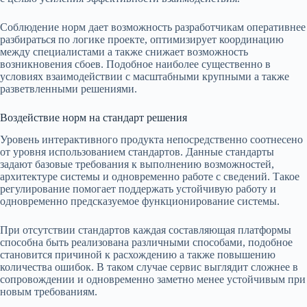
Соблюдение норм дает возможность разработчикам оперативнее
разбираться по логике проекте, оптимизирует координацию
между специалистами а также снижает возможность
возникновения сбоев. Подобное наиболее существенно в
условиях взаимодействии с масштабными крупными а также
разветвленными решениями.
Воздействие норм на стандарт решения
Уровень интерактивного продукта непосредственно соотнесено
от уровня использованием стандартов. Данные стандарты
задают базовые требования к выполнению возможностей,
архитектуре системы и одновременно работе с сведений. Такое
регулирование помогает поддержать устойчивую работу и
одновременно предсказуемое функционирование системы.
При отсутствии стандартов каждая составляющая платформы
способна быть реализована различными способами, подобное
становится причиной к расхождению а также повышению
количества ошибок. В таком случае сервис выглядит сложнее в
сопровождении и одновременно заметно менее устойчивым при
новым требованиям.