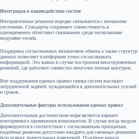
Интеграция и взаимодействие систем
Интерактивные решения нередко связываются с внешними
системами. Стандарты сохраняют совместимость и
одновременно облегчают связывание среди несколькими
модулями vavada.
Поддержка согласованных механизмов обмена а также структур
данных позволяет платформам точно согласовывать
информацией. Это важно в случае построения многоуровневых
решений, где работают совместно многочисленные контуров.
Вне поддержания единых правил связка систем выглядит
затрудненной задачей, нуждающейся в дополнительных усилий
и сроков.
Дополнительные факторы использования единых правил
Дополнительным достоинством норм является вариант
повторяемого применения компонентов. В случае когда модули
формируются в соответствии с согласованным принципам,
подобные решения допустимо внедрять для смежных решениях
безо всяких значительных изменений. Подобное вавада