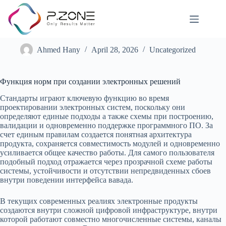
Функция норм при создании электронных решений
Ahmed Hany
April 28, 2026
Uncategorized
Функция норм при создании электронных решений
Стандарты играют ключевую функцию во время
проектировании электронных систем, поскольку они
определяют единые подходы а также схемы при построению,
валидации и одновременно поддержке программного ПО. За
счет единым правилам создается понятная архитектура
продукта, сохраняется совместимость модулей и одновременно
усиливается общее качество работы. Для самого пользователя
подобный подход отражается через прозрачной схеме работы
системы, устойчивости и отсутствии непредвиденных сбоев
внутри поведении интерфейса вавада.
В текущих современных реалиях электронные продукты
создаются внутри сложной цифровой инфраструктуре, внутри
которой работают совместно многочисленные системы, каналы