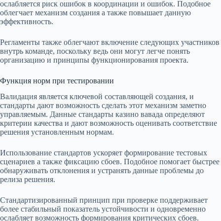
ослабляется риск ошибок в координации и ошибок. Подобное
облегчает механизм создания а также повышает данную
эффективность.
Регламенты также облегчают включение следующих участников
внутрь команде, поскольку ведь они могут легче понять
организацию и принципы функционирования проекта.
Функция норм при тестировании
Валидация является ключевой составляющей создания, и
стандарты дают возможность сделать этот механизм заметно
управляемым. Данные стандарты казино вавада определяют
критерии качества и дают возможность оценивать соответствие
решения установленным нормам.
Использование стандартов ускоряет формирование тестовых
сценариев а также фиксацию сбоев. Подобное помогает быстрее
обнаруживать отклонения и устранять данные проблемы до
релиза решения.
Стандартизированный принцип при проверке поддерживает
более стабильный показатель устойчивости и одновременно
ослабляет возможность формирования критических сбоев.