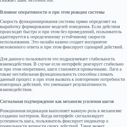
снижает шанс неточностей.
Влияние оперативности и при этом реакции системы
Скорость функционирования системы прямо определяет на
выработку формирование моделей поведения. Если действия
происходят быстро и при этом без промедлений, пользователь
адаптируется к определенному устойчивому скорости
использования. Это онлайн казино создает восприятие
мгновенного ответа и при этом фиксирует сценарий действий.
Для данного пользователя это подразумевает стабильность
взаимодействия. В случае если интерфейс реагирует стабильно
и при этом оперативно, шаги становятся привычными. Лаги а
также нестабильная функциональность способны сломать
данный процесс и при этом вызвать к повторению потребности
повторных действий, что уменьшает результативность
взаимодействия.
Сигнальная подтверждение как механизм усиления шагов
Реакционная индикация выполняет важную роль в механизме
создании паттернов. Когда интерфейс сигнализирует
успешность шага, пользователь фиксирует индикатор о
правильности верности своих действий. Такое может