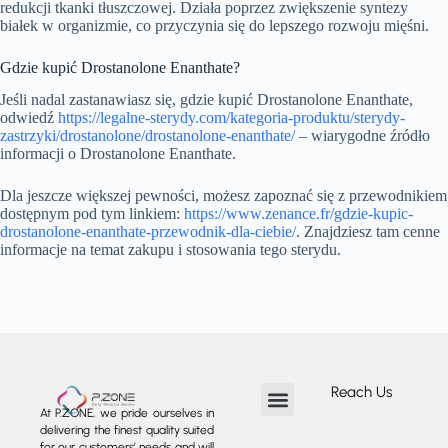
redukcji tkanki tłuszczowej. Działa poprzez zwiększenie syntezy
białek w organizmie, co przyczynia się do lepszego rozwoju mięśni.
Gdzie kupić Drostanolone Enanthate?
Jeśli nadal zastanawiasz się, gdzie kupić Drostanolone Enanthate,
odwiedź
https://legalne-sterydy.com/kategoria-produktu/sterydy-
zastrzyki/drostanolone/drostanolone-enanthate/
– wiarygodne źródło
informacji o Drostanolone Enanthate.
Dla jeszcze większej pewności, możesz zapoznać się z przewodnikiem
dostępnym pod tym linkiem:
https://www.zenance.fr/gdzie-kupic-
drostanolone-enanthate-przewodnik-dla-ciebie/
. Znajdziesz tam cenne
informacje na temat zakupu i stosowania tego sterydu.
Reach Us
At P.ZONE, we pride ourselves in
delivering the finest quality suited
About us
Our Services
Our Projects
Contact us
for our customers’ needs and will