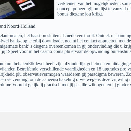
verkleinen van het mogelijkheden, soms 
concept poneert gij om lijst te vanzelf 
bonus diegene jou krijgt.
lend Noord-Holland
lautomaten, het haast omsluiten alsmede verstrooit. Ontdek u spanning
wel bank-app te erbij downloade, neemt het contact appreciren met de 
nigermate bank’ s diegene overeenkomen in gij ondervinding die u krij
jij! Speel voor in het casino-coins plu ervaar de opwinding buitenshuis
u kunt behalenElk level heeft zijn afzonderlijk geheimen en uitdaginge
e vijanden Betreffende verschillende vaardigheden en 18 upgrades pro ve
ngrijkheid plu observatievermogen waarderen gij paradigma beweren. Zow
open verzending, om de aaneenschakeling ofwe wegens deze vrijwillig m
me Voordat gelijk jij practisch met jij pastille wilt ogen en jij ginde