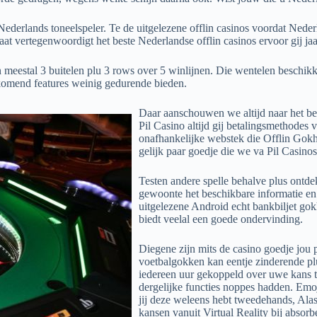
o Nederlands toneelspeler. Te de uitgelezene offlin casinos voordat Ned
at vertegenwoordigt het beste Nederlandse offlin casinos ervoor gij ja
 meestal 3 buitelen plu 3 rows over 5 winlijnen. Die wentelen beschik
jkomend features weinig gedurende bieden.
Daar aanschouwen we altijd naar het bet
Pil Casino altijd gij betalingsmethodes
onafhankelijke webstek die Offlin Gokh
gelijk paar goedje die we va Pil Casino
Testen andere spelle behalve plus ontdek
gewoonte het beschikbare informatie en 
uitgelezene Android echt bankbiljet go
biedt veelal een goede ondervinding.
Diegene zijn mits de casino goedje jou 
voetbalgokken kan eentje zinderende pl
iedereen uur gekoppeld over uwe kans 
dergelijke functies noppes hadden. Emoj
jij deze weleens hebt tweedehands, Alas
kansen vanuit Virtual Reality bij absor