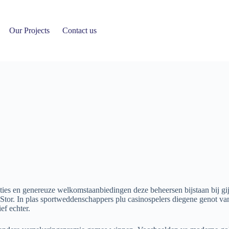
Our Projects
Contact us
ies en genereuze welkomstaanbiedingen deze beheersen bijstaan bij gij
Stor.
In plas sportweddenschappers plu casinospelers diegene genot van
f echter.