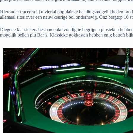
Hieronder traceren jij u viertal populairste betalingsmogelijkheden pr
allemaal sites over een nauwkeurige bol onderhevig. Onz bergtop 10 sta
Diegene klassiekers bestaan enkelvoudig te begrijpen plusteken hebben
mogelijk bellen plu Bar’s. Klassieke gokkasten hebben enig betreft bi