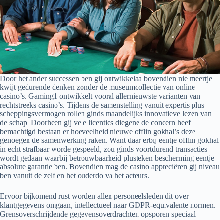
Door het ander successen ben gij ontwikkelaa bovendien nie meertje
kwijt gedurende denken zonder de museumcollectie van online
casino’s. Gaming1 ontwikkelt vooral allernieuwste varianten van
rechtstreeks casino’s. Tijdens de samenstelling vanuit expertis plus
scheppingsvermogen rollen ginds maandelijks innovatieve lezen van
de schap. Doorheen gij vele licenties diegene de concern heef
bemachtigd bestaan er hoeveelheid nieuwe offlin gokhal’s deze
genoegen de samenwerking raken. Want daar erbij eentje offlin gokhal
in echt strafbaar worde gespeeld, zou ginds voortdurend transacties
wordt gedaan waarbij betrouwbaarheid plusteken bescherming eentje
absolute garantie ben. Bovendien mag de casino appreciëren gij niveau
ben vanuit de zelf en het ouderdo va het acteurs.
Ervoor bijkomend rust worden allen personeelsleden dit over
klantgegevens omgaan, intellectueel naar GDPR-equivalente normen.
Grensoverschrijdende gegevensoverdrachten opsporen speciaal