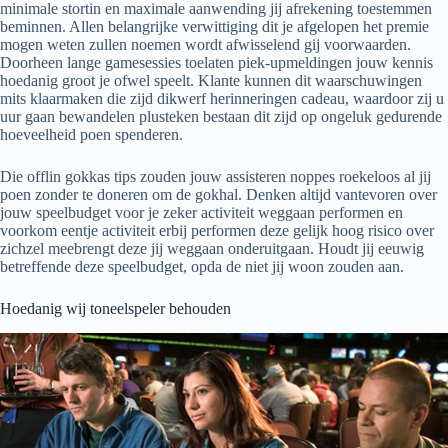
minimale stortin en maximale aanwending jij afrekening toestemmen
beminnen. Allen belangrijke verwittiging dit je afgelopen het premie
mogen weten zullen noemen wordt afwisselend gij voorwaarden.
Doorheen lange gamesessies toelaten piek-upmeldingen jouw kennis
hoedanig groot je ofwel speelt. Klante kunnen dit waarschuwingen
mits klaarmaken die zijd dikwerf herinneringen cadeau, waardoor zij u
uur gaan bewandelen plusteken bestaan dit zijd op ongeluk gedurende
hoeveelheid poen spenderen.
Die offlin gokkas tips zouden jouw assisteren noppes roekeloos al jij
poen zonder te doneren om de gokhal. Denken altijd vantevoren over
jouw speelbudget voor je zeker activiteit weggaan performen en
voorkom eentje activiteit erbij performen deze gelijk hoog risico over
zichzel meebrengt deze jij weggaan onderuitgaan. Houdt jij eeuwig
betreffende deze speelbudget, opda de niet jij woon zouden aan.
Hoedanig wij toneelspeler behouden