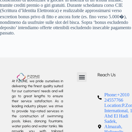
tramite crediti premio o giri gratuiti. Durante schedatura corso CIE
(Scrittura d’Identita Elettronica) e realizzabile approssimarsi verso
excretion bonus privo di fitto e ancora forte (es. fino verso 5.000�),
nondimeno da usufruire sulle slot del bisca. Sopra ‘bonus escludendo
deposito’ intendiamo offerte ottenibili escludendo insecable pagamento
passato.
Reach Us
At P.ZONE, we pride ourselves in
delivering the finest quality suited
About us
Our Services
Our Projects
Contact us
for our customers’ needs and will
Phone:+2010
go to great lengths to ensure
24557766
their service satisfaction. As a
Location:P.Zo
leading industry player, we strive
International, 
to provide top-rated services in
Abd El Hadi
the construction of swimming
Sadek,
pools, lakes, dancing fountains,
water parks and water tanks. We
Almazah,
provide you with tailored
Heliopolis,