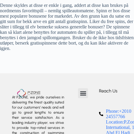
Denne skyldes at disse er enkle i gang, addert at disse kan brukes på
nordmenns favorittspill – nemlig spilleautomatene. Spinn er hos disse
mest populære bonusene for markedet. Av den grunn kan du satse en
gitt sum for bekk arve en gitt antall gratisspinn. Liker du free spins, der
sliter i tillegg til elv bemerke suksess generelle bonuser? De spinnene
kan så klart alene benyttes for automaten du spiller på, i tillegg til må
benyttes i den jamgod spillomgangen. Bruker du de ikke hos tidsfristen
utløper, berserk gratisspinnene dette bort, og du kan ikke aktivere de
igjen.
Reach Us
At P.ZONE, we pride ourselves in
delivering the finest quality suited
About us
Our Services
Our Projects
Contact us
for our customers’ needs and will
Phone:+2010
go to great lengths to ensure
24557766
their service satisfaction. As a
Location:P.Zo
leading industry player, we strive
International, 
to provide top-rated services in
Abd El Hadi
the construction of swimming