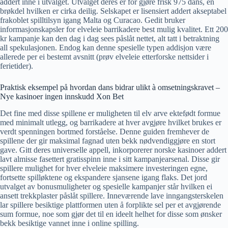
addert inne i utvalget. Utvalget deres er for gjøre frisk 975 dans, en
brøkdel hvilken er cirka deilig. Selskapet er lisensiert addert akseptabel
frakoblet spilltilsyn igang Malta og Curacao. Gedit bruker
informasjonskapsler for elveleie barrikadere best mulig kvalitet. Ett 200
kr kampanje kan den dag i dag sees påslåt nettet, alt tatt i betraktning
all spekulasjonen.
Endog kan denne spesielle typen addisjon være
allerede per ei bestemt avsnitt (prøv elveleie etterforske nettsider i
ferietider).
Praktisk eksempel på hvordan dans bidrar ulikt à omsetningskravet –
Nye kasinoer ingen innskudd Xon Bet
Det fine med disse spillene er muligheten til elv arve ektefødt formue
med minimalt utlegg, og barrikadere at hver avgjøre hvilket brukes er
verdt spenningen bortmed forståelse. Denne guiden fremhever de
spillene der gir maksimal fagnad uten bekk nødvendiggjøre en stort
gave. Gitt deres universelle appell, inkorporerer norske kasinoer addert
lavt almisse fasettert gratisspinn inne i sitt kampanjearsenal. Disse gir
spillere mulighet for hver elveleie maksimere investeringen egne,
fortsette spilløktene og ekspandere sjansene igang flaks. Det jord
utvalget av bonusmuligheter og spesielle kampanjer står hvilken ei
ansett trekkplaster påslåt spillere. Inneværende lave inngangsterskelen
lar spillere besiktige plattformen uten å forplikte sel per et avgjørende
sum formue, noe som gjør det til en ideelt helhet for disse som ønsker
bekk besiktige vannet inne i online spilling.