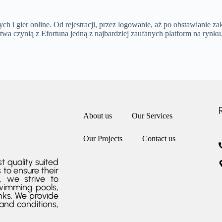
h i gier online. Od rejestracji, przez logowanie, aż po obstawianie z
a czynią z Efortuna jedną z najbardziej zaufanych platform na rynku
About us
Our Services
Our Projects
Contact us
t quality suited
 to ensure their
r, we strive to
swimming pools,
nks. We provide
 and conditions,