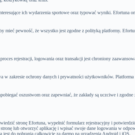
nteresujące ich wydarzenia sportowe oraz typować wyniki. Efortuna on
 mieć pewność, że wszystko jest zgodne z polityką platformy. Efortuna
proces rejestracji, logowania oraz transakcji jest chroniony zaawans
 w zakresie ochrony danych i prywatności użytkowników. Platforma r
 zapobiegać oszustwom oraz zapewniać, że zakłady są uczciwe i zgodn
iedzić stronę Efortuna, wypełnić formularz rejestracyjny i potwierdzić
stronę lub otworzyć aplikację i wpisać swoje dane logowania w odpow
a jest do pobrania całkowicie za darmo na urządzenia Android i iOS.