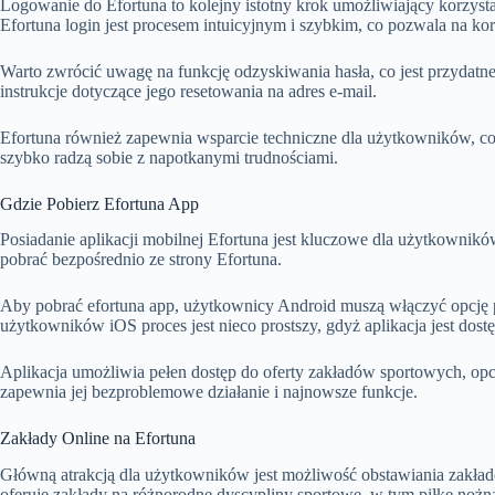
Logowanie do Efortuna to kolejny istotny krok umożliwiający korzysta
Efortuna login jest procesem intuicyjnym i szybkim, co pozwala na k
Warto zwrócić uwagę na funkcję odzyskiwania hasła, co jest przydat
instrukcje dotyczące jego resetowania na adres e-mail.
Efortuna również zapewnia wsparcie techniczne dla użytkowników, c
szybko radzą sobie z napotkanymi trudnościami.
Gdzie Pobierz Efortuna App
Posiadanie aplikacji mobilnej Efortuna jest kluczowe dla użytkownik
pobrać bezpośrednio ze strony Efortuna.
Aby pobrać efortuna app, użytkownicy Android muszą włączyć opcję po
użytkowników iOS proces jest nieco prostszy, gdyż aplikacja jest dos
Aplikacja umożliwia pełen dostęp do oferty zakładów sportowych, opcj
zapewnia jej bezproblemowe działanie i najnowsze funkcje.
Zakłady Online na Efortuna
Główną atrakcją dla użytkowników jest możliwość obstawiania zakład
oferuje zakłady na różnorodne dyscypliny sportowe, w tym piłkę nożn