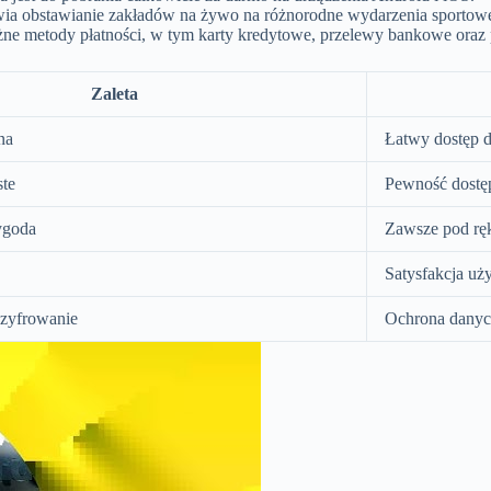
wia obstawianie zakładów na żywo na różnorodne wydarzenia sportow
żne metody płatności, w tym karty kredytowe, przelewy bankowe oraz p
Zaleta
na
Łatwy dostęp d
ste
Pewność dostę
ygoda
Zawsze pod rę
Satysfakcja uż
zyfrowanie
Ochrona dany