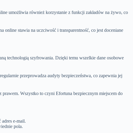
line umożliwia również korzystanie z funkcji zakładów na żywo, co
 online stawia na uczciwość i transparentność, co jest doceniane
owaną technologią szyfrowania. Dzięki temu wszelkie dane osobowe
egularnie przeprowadza audyty bezpieczeństwa, co zapewnia jej
e z prawem. Wszystko to czyni Efortuna bezpiecznym miejscem do
 adres e-mail.
iednie pola.