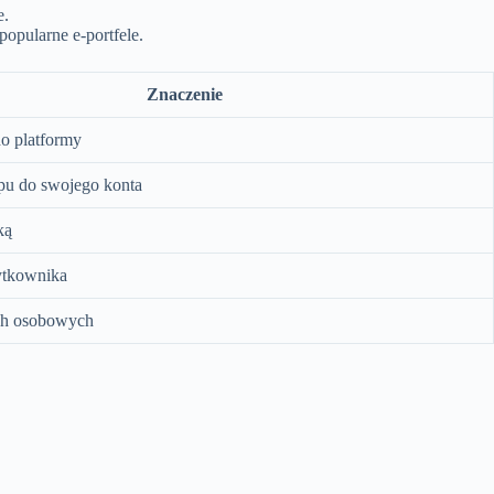
e.
opularne e-portfele.
Znaczenie
o platformy
pu do swojego konta
ką
ytkownika
ch osobowych