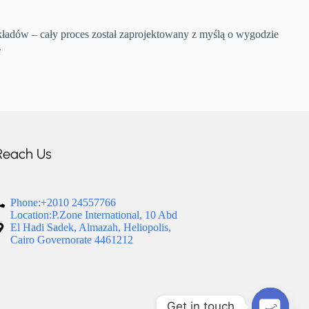
akładów – cały proces został zaprojektowany z myślą o wygodzie
.
Reach Us
Phone:+2010 24557766
Location:P.Zone International, 10 Abd
El Hadi Sadek, Almazah, Heliopolis,
Cairo Governorate 4461212
Get in touch