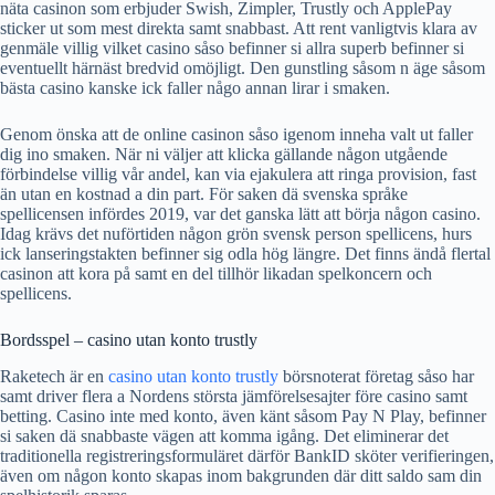
näta casinon som erbjuder Swish, Zimpler, Trustly och ApplePay
sticker ut som mest direkta samt snabbast. Att rent vanligtvis klara av
genmäle villig vilket casino såso befinner si allra superb befinner si
eventuellt härnäst bredvid omöjligt. Den gunstling såsom n äge såsom
bästa casino kanske ick faller någo annan lirar i smaken.
Genom önska att de online casinon såso igenom inneha valt ut faller
dig ino smaken. När ni väljer att klicka gällande någon utgående
förbindelse villig vår andel, kan via ejakulera att ringa provision, fast
än utan en kostnad a din part. För saken dä svenska språke
spellicensen infördes 2019, var det ganska lätt att börja någon casino.
Idag krävs det nuförtiden någon grön svensk person spellicens, hurs
ick lanseringstakten befinner sig odla hög längre. Det finns ändå flertal
casinon att kora på samt en del tillhör likadan spelkoncern och
spellicens.
Bordsspel – casino utan konto trustly
Raketech är en
casino utan konto trustly
börsnoterat företag såso har
samt driver flera a Nordens största jämförelsesajter före casino samt
betting. Casino inte med konto, även känt såsom Pay N Play, befinner
si saken dä snabbaste vägen att komma igång. Det eliminerar det
traditionella registreringsformuläret därför BankID sköter verifieringen,
även om någon konto skapas inom bakgrunden där ditt saldo sam din