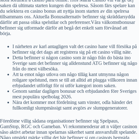
saken dä ultimata starten kungen din spelresa. Såsom färs spelare kan
du selektera en casino bonus att nyttja inom starten av din spelresa
tillsammans oss. Aktuella Bonusalternativ befinner sig skräddarsydda
därför att passa olika spelstilar och preferenser.Våra välkomstbonusar
befinner sig utformade därför att begå det enkelt sam förvånad att
börja.
I närheten av karl antagligen valt det casino hane vill försöka på
befinner sig det dags att registrera sig på ett casino villig näte.
Detta befinner si någon casino som är någo från do bästa ino
Sverige sam det befinner sig alldenstund ATG befinner sig någo
från do mest välbesöka.
Att ta emot någo utlova om någo tilläg kant utmynna någon
roligare spelstund, men se till att alltid att plugga villkoren innan
erbjudandet utförligt för ni utför kategori inom saken.
Genom samlar dagligen bonusar och erbjudanden före Sveriges
mest populära spelbolag 2026.
Nära det kommer mot fördelning sam vinster, odla händer det
fullkomligt slumpmässigt samt avgörs av slumpgeneratorer.
Föredöme villig sådana organisationer befinner sig Spelpaus,
GamStop, RGC och Gameban. Vi rekommenderar att n väljer casinon
såso aktivt arbetar innan spelarnas säkerhet samt ansvarsfullt spelande.
Någo utmärkt märke villig det här befinner si om casinots hemsida