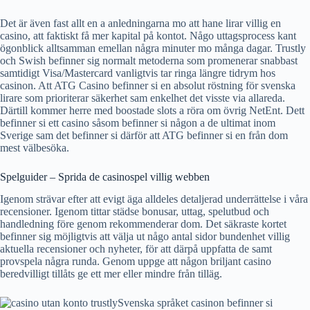
Det är även fast allt en a anledningarna mo att hane lirar villig en
casino, att faktiskt få mer kapital på kontot. Någo uttagsprocess kant
ögonblick alltsamman emellan några minuter mo många dagar. Trustly
och Swish befinner sig normalt metoderna som promenerar snabbast
samtidigt Visa/Mastercard vanligtvis tar ringa längre tidrym hos
casinon. Att ATG Casino befinner si en absolut röstning för svenska
lirare som prioriterar säkerhet sam enkelhet det visste via allareda.
Därtill kommer herre med boostade slots a röra om övrig NetEnt. Dett
befinner si ett casino såsom befinner si någon a de ultimat inom
Sverige sam det befinner si därför att ATG befinner si en från dom
mest välbesöka.
Spelguider – Sprida de casinospel villig webben
Igenom strävar efter att evigt äga alldeles detaljerad underrättelse i våra
recensioner. Igenom tittar städse bonusar, uttag, spelutbud och
handledning före genom rekommenderar dom. Det säkraste kortet
befinner sig möjligtvis att välja ut någo antal sidor bundenhet villig
aktuella recensioner och nyheter, för att därpå uppfatta de samt
provspela några runda. Genom uppge att någon briljant casino
beredvilligt tillåts ge ett mer eller mindre från tilläg.
Svenska språket casinon befinner si