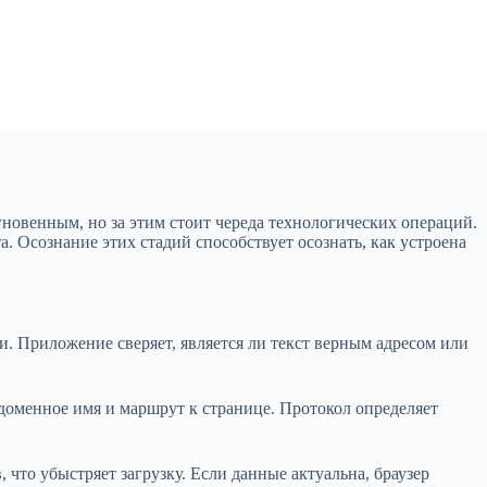
новенным, но за этим стоит череда технологических операций.
. Осознание этих стадий способствует осознать, как устроена
ки. Приложение сверяет, является ли текст верным адресом или
 доменное имя и маршрут к странице. Протокол определяет
что убыстряет загрузку. Если данные актуальна, браузер