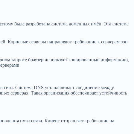
оэтому была разработана система доменных имён. Эта система
ней. Корневые серверы направляют требование к серверам зон
ричном запросе браузер использует кэшированные информацию,
серверами.
 в сети. Система DNS устанавливает соединение между
ных серверах. Такая организация обеспечивает устойчивость
новления пути связи. Клиент отправляет требование на