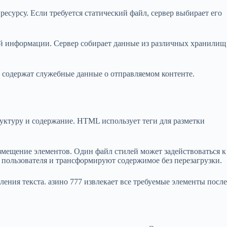
есурсу. Если требуется статический файл, сервер выбирает его
ой информации. Сервер собирает данные из различных хранилищ
и содержат служебные данные о отправляемом контенте.
ктуру и содержание. HTML использует теги для разметки
мещение элементов. Один файл стилей может задействоваться к
пользователя и трансформируют содержимое без перезагрузки.
ния текста. азино 777 извлекает все требуемые элементы после