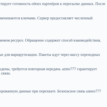
тирует готовность обеих партнёров к пересылке данных. После
бмениваются ключами. Сервер предоставляет численный
аемом ресурсе. Обращение содержит способ взаимодействия,
е для маршрутизации. Пакеты идут через массу переходных
ены, требуется повторная передача. azino777 гарантирует
связи.
ованную данные при перехвате. Безопасное связь азино777