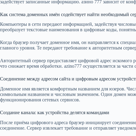
задействует записанные информацию. азино 777 зависит от конф
Как система доменных имён содействует найти необходимый се
Компьютеры в сети передают информацией, задействуя числовые
преобразует текстовые наименования в цифровые коды, понятн
Когда браузер получает доменное имя, он направляется к специ
главного уровня. Те передают требование к авторитетным серве
Авторитетный сервер предоставляет цифровой адрес искомого р
что снижает время обработки. azino777 осуществляется за част
Соединение между адресом сайта и цифровым адресом устройст
Доменное имя является комфортным названием для юзеров. Чис
символьным названием и числовым значением. Один домен может
функционирования сетевых сервисов.
Создание канала: как устройства делятся командами
После приёма цифрового адреса браузер инициирует соединение
соединение. Сервер извлекает требование и отправляет уведом