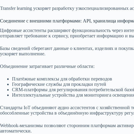
Transfer learning ускоряет разработку узкоспециализированных
Соединение с внешними платформами: API, хранилища информ
Цифровые ассистенты расширяют функциональность через инте
отправляет требование к сервису, приобретает информацию и вы
Базы сведений сберегают данные о клиентах, изделиях и покуп
ускоряет выполнение.
Объединение затрагивает различные области:
Платёжные комплексы для обработки переводов
Географические службы для прокладки путей
CRM-платформы для регулирования потребительской базо
Интеллектуальные устройства для мониторинга освещения
Стандарты IoT объединяют аудио ассистентов с хозяйственной 
обособленные устройства в объединённую инфраструктуру регу
Webhook-механизмы позволяют сторонним платформам активиро
автоматически.