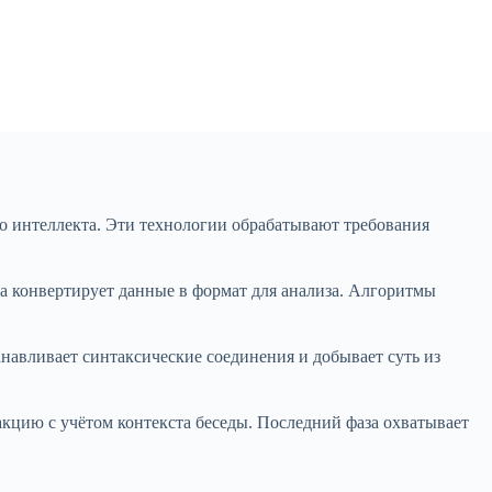
о интеллекта. Эти технологии обрабатывают требования
а конвертирует данные в формат для анализа. Алгоритмы
навливает синтаксические соединения и добывает суть из
акцию с учётом контекста беседы. Последний фаза охватывает