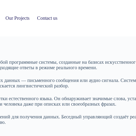
Our Projects
Contact us
бой программные системы, созданные на базисах искусственног
дходящие ответы в режиме реального времени.
ых данных — письменного сообщения или аудио сигнала. Систем
ускается лингвистический разбор.
ки естественного языка. Он обнаруживает значимые слова, уста
и человека даже при описках или своеобразных фразах.
едений для получения данных. Беседный управляющий создаёт ре
лю.