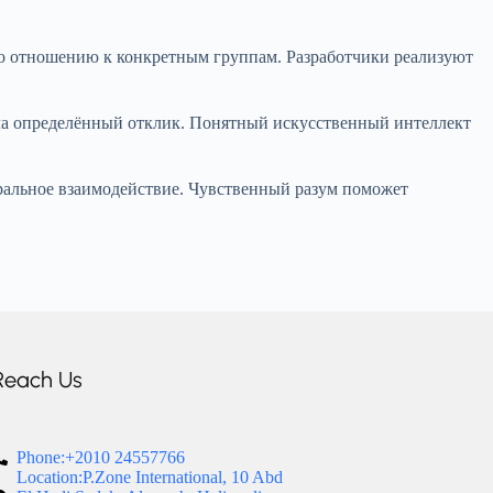
о отношению к конкретным группам. Разработчики реализуют
ила определённый отклик. Понятный искусственный интеллект
уральное взаимодействие. Чувственный разум поможет
Reach Us
Phone:+2010 24557766
Location:P.Zone International, 10 Abd