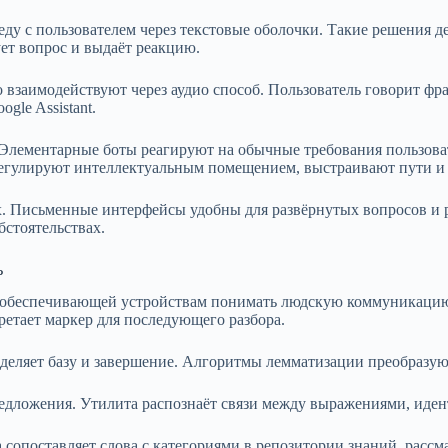
у с пользователем через текстовые оболочки. Такие решения де
ет вопрос и выдаёт реакцию.
взаимодействуют через аудио способ. Пользователь говорит фра
gle Assistant.
Элементарные боты реагируют на обычные требования пользова
регулируют интеллектуальным помещением, выстраивают пути и
х. Письменные интерфейсы удобны для развёрнутых вопросов и 
бстоятельствах.
ь
й, обеспечивающей устройствам понимать людскую коммуникацию
етает маркер для последующего разбора.
ыделяет базу и завершение. Алгоритмы лемматизации преобразую
едложения. Утилита распознаёт связи между выражениями, иден
 сопоставляет слова с категориями в репозитории знаний, рассм