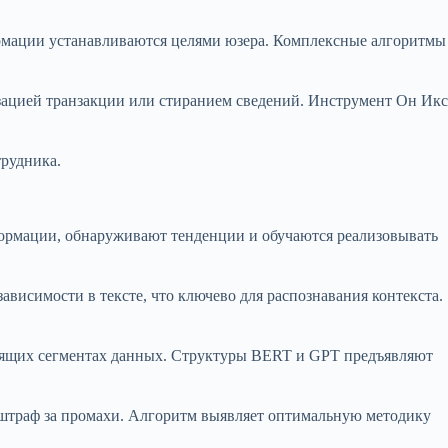
ормации устанавливаются целями юзера. Комплексные алгоритмы
зацией транзакции или стиранием сведений. Инструмент Он Икс
трудника.
ормации, обнаруживают тенденции и обучаются реализовывать
исимости в тексте, что ключево для распознавания контекста.
одящих сегментах данных. Структуры BERT и GPT предъявляют
 штраф за промахи. Алгоритм выявляет оптимальную методику