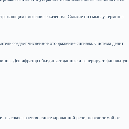
 отражающим смысловые качества. Схожие по смыслу термины
атель создаёт численное отображение сигнала. Система делит
рминов. Дешифратор объединяет данные и генерирует финальную
т высокое качество синтезированной речи, неотличимой от