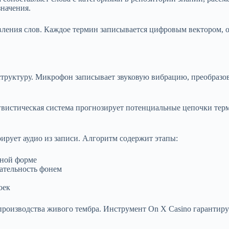
значения.
вления слов. Каждое термин записывается цифровым вектором,
структуру. Микрофон записывает звуковую вибрацию, преобразов
нгвистическая система прогнозирует потенциальные цепочки те
рует аудио из записи. Алгоритм содержит этапы:
ьной форме
ательность фонем
оек
оизводства живого тембра. Инструмент On X Casino гарантируе