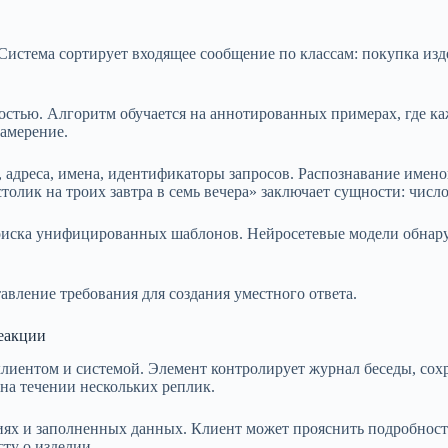
 Система сортирует входящее сообщение по классам: покупка изд
ностью. Алгоритм обучается на аннотированных примерах, где к
намерение.
, адреса, имена, идентификаторы запросов. Распознавание имен
олик на троих завтра в семь вечера» заключает сущности: число 
оиска унифицированных шаблонов. Нейросетевые модели обнару
вление требования для создания уместного ответа.
еакции
лиентом и системой. Элемент контролирует журнал беседы, сох
 на течении нескольких реплик.
х и заполненных данных. Клиент может прояснить подробности
ту о изделии.