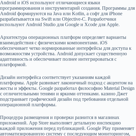
Android и iOS используют отличающиеся языки
программирования и инструментарий создания. Программы для
Android формируются на Java или Kotlin, а софт для iPhone
разрабатывается на Swift или Objective-C. Разработчики
используют Android Studio для Google и Xcode для Apple.
Архитектура операционных платформ определяет варианты
взаимодействия с физическими компонентами. iOS
обеспечивает четко нормированные интерфейсы для доступа к
возможностям устройства. Android допускает существенную
адаптивность и обеспечивает полнее интегрироваться с
платформой.
Дизайн интерфейса соответствует указаниям каждой
платформы. Apple развивает лаконичный подход с акцентом на
жесты и эффекты. Google разработал философию Material Design
с отличительными тенями и яркими оттенками. казино Джет
подстраивает графический дизайн под требования отдельной
операционной платформы.
Процедура размещения и проверки разнится в магазинах
приложений. App Store выполняет детальную инспекцию
каждой приложения перед публикацией. Google Play применяет
автоматизированную систему с последующим мониторингом,