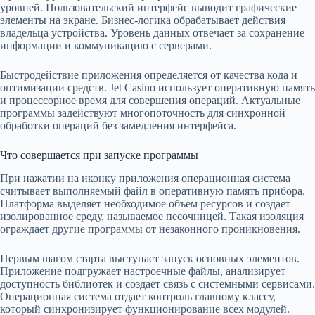
уровней. Пользовательский интерфейс выводит графические
элементы на экране. Бизнес-логика обрабатывает действия
владельца устройства. Уровень данных отвечает за сохранение
информации и коммуникацию с серверами.
Быстродействие приложения определяется от качества кода и
оптимизации средств. Jet Casino использует оперативную память
и процессорное время для совершения операций. Актуальные
программы задействуют многопоточность для синхронной
обработки операций без замедления интерфейса.
Что совершается при запуске программы
При нажатии на иконку приложения операционная система
считывает выполняемый файл в оперативную память прибора.
Платформа выделяет необходимое объем ресурсов и создает
изолированное среду, называемое песочницей. Такая изоляция
ограждает другие программы от незаконного проникновения.
Первым шагом старта выступает запуск основных элементов.
Приложение подгружает настроечные файлы, анализирует
доступность библиотек и создает связь с системными сервисами.
Операционная система отдает контроль главному классу,
который синхронизирует функционирование всех модулей.