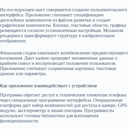
На последующем шаге совершается создание пользовательского
интерфейса. Приложение считывает спецификацию
дисплейных компонентов из файлов разметки и создает
графические компоненты. Кнопки, текстовые области, графика
размещаются согласно установленным настройкам. Механизм
рендеринга трансформирует структуру в изобразительное
отображение.
Финальная стадия охватывает возобновление предшествующего
положения. Джет казино проверяет запомненные данные о
крайнем сеансе и воспроизводит положение пользователя.
Приложение считывает сохраненные картинки, текстовые
данные или параметры.
Как приложение взаимодействует с устройством
Программа обретает доступ к техническим элементам телефона
через специальные программные интерфейсы. Операционная
платформа дает набор возможностей для доступа к камере, GPS-
модулю, акселерометру и иным сенсорам. Программисты
используют готовые библиотеки для воплощения
функциональности.