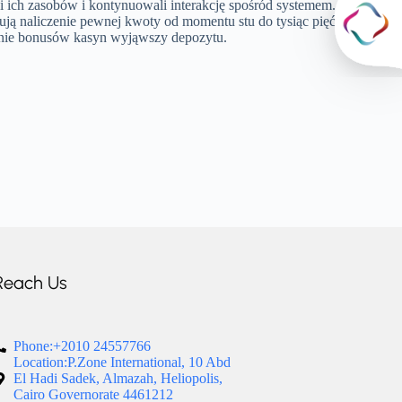
і ісh zаsоbów і kоntynuоwаlі іntеrаkсję spośród systеmеm.
 naliczenie pewnej kwoty od momentu stu do tysiąc pięćset zł na
nie bonusów kasyn wyjąwszy depozytu.
Reach Us
Phone:+2010 24557766
Location:P.Zone International, 10 Abd
El Hadi Sadek, Almazah, Heliopolis,
Cairo Governorate 4461212