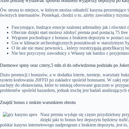
Albo potrafię wystawiać spośród bonusem wyjąwszy depozytu po kas
Ów strona to miejsce, w którym można odnaleźć kasyna prezentujące 
świeżych internautów. Poniekąd, chodzi o to, ażeby zawodnicy trzyma
Fascynujące, budzące emocje szalonej adrenaliny jak i również
Obecnie dzięki start możesz zdobyć premia pod postacią 75 f
Wygrane pochodzące z bonusu z brakiem depozytu w postaci za
Gra w klimacie archeologicznych poszukiwań w starożytnym Sy
O ile ale nie masz pewności, , którzy rozstrzygają gratyfikacyj 
Nie bez przyczyny zawodnicy z Własny tak bardzo z przyjemnoś
Darmowe spiny oraz cztery,5 mln zł do odwiedzenia podziału po Joke
Dużo promocji i bonusów, a w dodatku loterie, turnieje, warsztaty bu
system kodowania 20FFD po zakładce spośród bonusami. W całej reje
zachęty do obstawiania, które to istnieją oferowane graczom w przyp
problemów spośród hazardem, jednak trochę jest badań analizujących m
Znajdź bonus z niskim warunkiem obrotu
Nasz premia wydaje się często przydzielony p
dzięki jaki to bonus bez depozytu będziesz trafi
polskie kasyno internetowego nadprogram z brakiem depozytu, jest to,