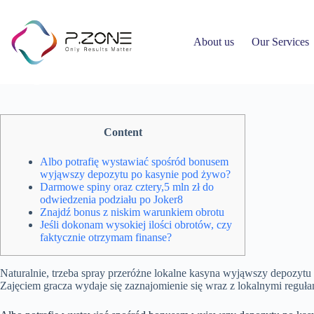
About us
Our Services
Kasyna z Bonusem z brakiem Depozytu Ewidencja Nasz kraj 2025
Ahmed Hany
April 25, 2026
Uncategorized
Content
Albo potrafię wystawiać spośród bonusem
wyjąwszy depozytu po kasynie pod żywo?
Darmowe spiny oraz cztery,5 mln zł do
odwiedzenia podziału po Joker8
Znajdź bonus z niskim warunkiem obrotu
Jeśli dokonam wysokiej ilości obrotów, czy
faktycznie otrzymam finanse?
Naturalnie, trzeba spray przeróżne lokalne kasyna wyjąwszy depozytu
Zajęciem gracza wydaje się zaznajomienie się wraz z lokalnymi reguł