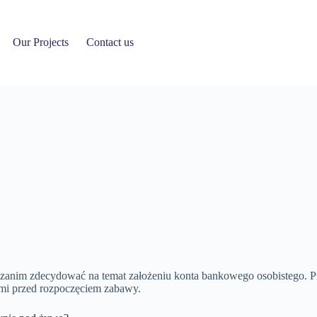
Our Projects
Contact us
 zanim zdecydować na temat założeniu konta bankowego osobistego. Prz
ami przed rozpoczęciem zabawy.