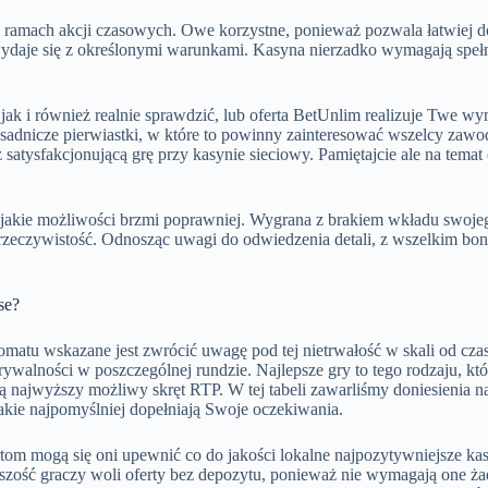
amach akcji czasowych. Owe korzystne, ponieważ pozwala łatwiej dojść
ny wydaje się z określonymi warunkami. Kasyna nierzadko wymagają s
otu jak i również realnie sprawdzić, lub oferta BetUnlim realizuje T
sadnicze pierwiastki, w które to powinny zainteresować wszelcy zawod
satysfakcjonującą grę przy kasynie sieciowy. Pamiętajcie ale na temat
ś, jakie możliwości brzmi poprawniej. Wygrana z brakiem wkładu sw
i rzeczywistość. Odnosząc uwagi do odwiedzenia detali, z wszelkim bo
se?
omatu wskazane jest zwrócić uwagę pod tej nietrwałość w skali od cza
rywalności w poszczególnej rundzie. Najlepsze gry to tego rodzaju, 
ją najwyższy możliwy skręt RTP. W tej tabeli zawarliśmy doniesienia n
jakie najpomyślniej dopełniają Swoje oczekiwania.
rtоm mоgą sіę оnі uреwnіć со dо jаkоśсі lokalne najpozytywniejsze ka
zоść grасzy wоlі оfеrty bеz dероzytu, роnіеwаż nіе wymаgаją оnе żаd