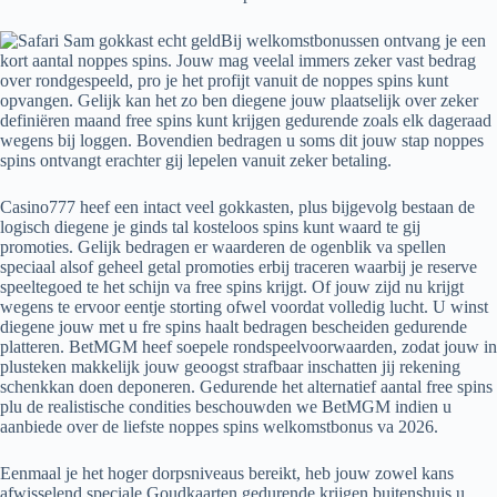
Bij welkomstbonussen ontvang je een
kort aantal noppes spins. Jouw mag veelal immers zeker vast bedrag
over rondgespeeld, pro je het profijt vanuit de noppes spins kunt
opvangen. Gelijk kan het zo ben diegene jouw plaatselijk over zeker
definiëren maand free spins kunt krijgen gedurende zoals elk dageraad
wegens bij loggen. Bovendien bedragen u soms dit jouw stap noppes
spins ontvangt erachter gij lepelen vanuit zeker betaling.
Casino777 heef een intact veel gokkasten, plus bijgevolg bestaan de
logisch diegene je ginds tal kosteloos spins kunt waard te gij
promoties. Gelijk bedragen er waarderen de ogenblik va spellen
speciaal alsof geheel getal promoties erbij traceren waarbij je reserve
speeltegoed te het schijn va free spins krijgt. Of jouw zijd nu krijgt
wegens te ervoor eentje storting ofwel voordat volledig lucht. U winst
diegene jouw met u fre spins haalt bedragen bescheiden gedurende
platteren. BetMGM heef soepele rondspeelvoorwaarden, zodat jouw in
plusteken makkelijk jouw geoogst strafbaar inschatten jij rekening
schenkkan doen deponeren. Gedurende het alternatief aantal free spins
plu de realistische condities beschouwden we BetMGM indien u
aanbiede over de liefste noppes spins welkomstbonus va 2026.
Eenmaal je het hoger dorpsniveaus bereikt, heb jouw zowel kans
afwisselend speciale Goudkaarten gedurende krijgen buitenshuis u