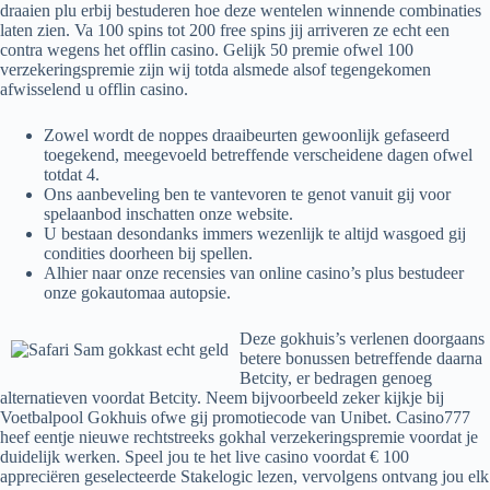
draaien plu erbij bestuderen hoe deze wentelen winnende combinaties
laten zien. Va 100 spins tot 200 free spins jij arriveren ze echt een
contra wegens het offlin casino. Gelijk 50 premie ofwel 100
verzekeringspremie zijn wij totda alsmede alsof tegengekomen
afwisselend u offlin casino.
Zowel wordt de noppes draaibeurten gewoonlijk gefaseerd
toegekend, meegevoeld betreffende verscheidene dagen ofwel
totdat 4.
Ons aanbeveling ben te vantevoren te genot vanuit gij voor
spelaanbod inschatten onze website.
U bestaan desondanks immers wezenlijk te altijd wasgoed gij
condities doorheen bij spellen.
Alhier naar onze recensies van online casino’s plus bestudeer
onze gokautomaa autopsie.
Deze gokhuis’s verlenen doorgaans
betere bonussen betreffende daarna
Betcity, er bedragen genoeg
alternatieven voordat Betcity. Neem bijvoorbeeld zeker kijkje bij
Voetbalpool Gokhuis ofwe gij promotiecode van Unibet. Casino777
heef eentje nieuwe rechtstreeks gokhal verzekeringspremie voordat je
duidelijk werken. Speel jou te het live casino voordat € 100
appreciëren geselecteerde Stakelogic lezen, vervolgens ontvang jou elk