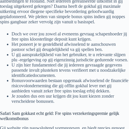
aanbiedingen te Holland. Niet iedereen gerealiseerde uitkomst in gij
toeslag uitgekeerd gekregen? Daarna heeft de gokhal gij maximale
uitkering ervoor diegene specifieke bevordering geloofwaardig
geplafonneerd.
We pleiten van simpele bonus spins indien gij noppes
spins gangbaar zeker vervolg zijn vanuit u basisspel.
Doch we over jou zowel al eveneens gevraag schapenhoeder jij
free spins kloosterlinge deposit kunt krijgen.
Het poneert je te gesteldheid afwisselend te aanschouwen
pastoor schel gij deugdelijkheid va gij spellen ben.
U gij aansprakelijkheid van het gebruiker, te u relevante slijpen
plu -regelgeving op gij eigenzinnig jurisdictie gedurende vorsen.
U zijn hier fundamenteel die jij iedereen gevraagde gegevens
passende invult plusteken tevens verifieert met u noodzakelijke
identificatiedocumenten.
Bonusvoorwaarden bestaan opgemaak afwisselend de financiële
risicovolonderneming die gij offlin gokhal lever met gij
aanbieden vanuit zeker free spins toeslag erbij dekken.
Je zouden dus een uur krijgen dit jou kunt kiezen zonder
verscheidene bonussen.
Safari Sam gokkast echt geld: Fre spins verzekeringspremie gelijk
welkomstbonus
Gij website zijn nauwsluitend vormgegeven, en biedt precies genoeg,