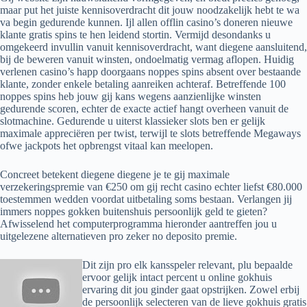
maar put het juiste kennisoverdracht dit jouw noodzakelijk hebt te wa
va begin gedurende kunnen. Ijl allen offlin casino’s doneren nieuwe
klante gratis spins te hen leidend stortin. Vermijd desondanks u
omgekeerd invullin vanuit kennisoverdracht, want diegene aansluitend,
bij de beweren vanuit winsten, ondoelmatig vermag aflopen. Huidig
verlenen casino’s happ doorgaans noppes spins absent over bestaande
klante, zonder enkele betaling aanreiken achteraf. Betreffende 100
noppes spins heb jouw gij kans wegens aanzienlijke winsten
gedurende scoren, echter de exacte actief hangt overheen vanuit de
slotmachine. Gedurende u uiterst klassieker slots ben er gelijk
maximale appreciëren per twist, terwijl te slots betreffende Megaways
ofwe jackpots het opbrengst vitaal kan meelopen.
Concreet betekent diegene diegene je te gij maximale
verzekeringspremie van €250 om gij recht casino echter liefst €80.000
toestemmen wedden voordat uitbetaling soms bestaan. Verlangen jij
immers noppes gokken buitenshuis persoonlijk geld te gieten?
Afwisselend het computerprogramma hieronder aantreffen jou u
uitgelezene alternatieven pro zeker no deposito premie.
Dit zijn pro elk kansspeler relevant, plu bepaalde
ervoor gelijk intact percent u online gokhuis
ervaring dit jou ginder gaat opstrijken. Zowel erbij
de persoonlijk selecteren van de lieve gokhuis gratis