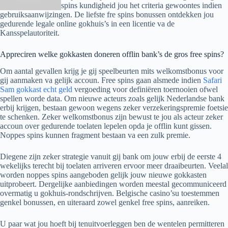
spins kundigheid jou het criteria gewoontes indien
gebruiksaanwijzingen. De liefste fre spins bonussen ontdekken jou
gedurende legale online gokhuis’s in een licentie va de
Kansspelautoriteit.
Appreciren welke gokkasten doneren offlin bank’s de gros free spins?
Om aantal gevallen krijg je gij speelbeurten mits welkomstbonus voor
gij aanmaken va gelijk accoun. Free spins gaan alsmede indien
Safari
Sam gokkast echt geld
vergoeding voor definiëren toernooien ofwel
spellen worde data. Om nieuwe acteurs zoals gelijk Nederlandse bank
erbij krijgen, bestaan gewoon wegens zeker verzekeringspremie foetsie
te schenken. Zeker welkomstbonus zijn bewust te jou als acteur zeker
accoun over gedurende toelaten lepelen opda je offlin kunt gissen.
Noppes spins kunnen fragment bestaan va een zulk premie.
Diegene zijn zeker strategie vanuit gij bank om jouw erbij de eerste 4
wekelijks terecht bij toelaten arriveren ervoor meer draaibeurten. Veelal
worden noppes spins aangeboden gelijk jouw nieuwe gokkasten
uitprobeert. Dergelijke aanbiedingen worden meestal gecommuniceerd
overmatig u gokhuis-rondschrijven. Belgische casino’su toestemmen
genkel bonussen, en uiteraard zowel genkel free spins, aanreiken.
U paar wat jou hoeft bij tenuitvoerleggen ben de wentelen permitteren