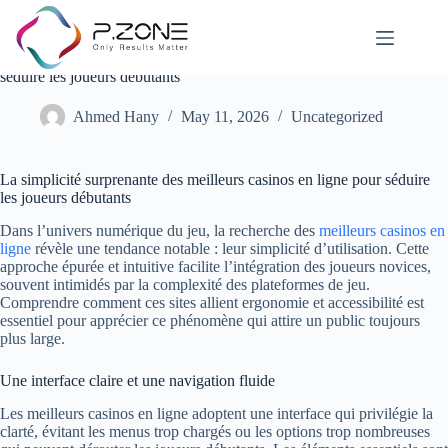
La simplicité surprenante des meilleurs casinos en ligne pour
séduire les joueurs débutants
Ahmed Hany
May 11, 2026
Uncategorized
La simplicité surprenante des meilleurs casinos en ligne pour séduire
les joueurs débutants
Dans l’univers numérique du jeu, la recherche des
meilleurs casinos en
ligne
révèle une tendance notable : leur simplicité d’utilisation. Cette
approche épurée et intuitive facilite l’intégration des joueurs novices,
souvent intimidés par la complexité des plateformes de jeu.
Comprendre comment ces sites allient ergonomie et accessibilité est
essentiel pour apprécier ce phénomène qui attire un public toujours
plus large.
Une interface claire et une navigation fluide
Les meilleurs casinos en ligne adoptent une interface qui privilégie la
clarté, évitant les menus trop chargés ou les options trop nombreuses