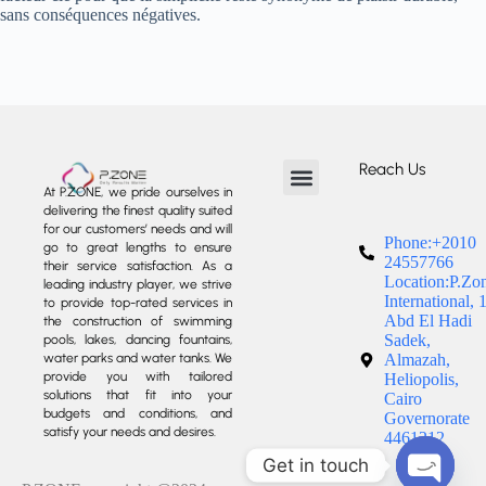
sans conséquences négatives.
Reach Us
At P.ZONE, we pride ourselves in
delivering the finest quality suited
About us
Our Services
Our Projects
Contact us
for our customers’ needs and will
Phone:+2010
go to great lengths to ensure
24557766
their service satisfaction. As a
Location:P.Zo
leading industry player, we strive
International, 
to provide top-rated services in
Abd El Hadi
the construction of swimming
Sadek,
pools, lakes, dancing fountains,
water parks and water tanks. We
Almazah,
provide you with tailored
Heliopolis,
solutions that fit into your
Cairo
budgets and conditions, and
Governorate
satisfy your needs and desires.
4461212
Get in touch