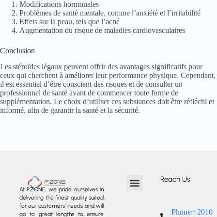
Modifications hormonales
Problèmes de santé mentale, comme l’anxiété et l’irritabilité
Effets sur la peau, tels que l’acné
Augmentation du risque de maladies cardiovasculaires
Conclusion
Les stéroïdes légaux peuvent offrir des avantages significatifs pour
ceux qui cherchent à améliorer leur performance physique. Cependant,
il est essentiel d’être conscient des risques et de consulter un
professionnel de santé avant de commencer toute forme de
supplémentation. Le choix d’utiliser ces substances doit être réfléchi et
informé, afin de garantir la santé et la sécurité.
Reach Us
At P.ZONE, we pride ourselves in
delivering the finest quality suited
About us
Our Services
Our Projects
Contact us
for our customers’ needs and will
Phone:+2010
go to great lengths to ensure