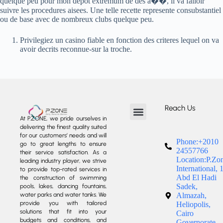
quelque peu pour mon depot extremum de des a��, il va falloir
suivre les procedures aisees. Une telle recette represente consubstantiel
ou de base avec de nombreux clubs quelque peu.
Privilegiez un casino fiable en fonction des criteres lequel on va
avoir decrits reconnue-sur la troche.
Reach Us
At P.ZONE, we pride ourselves in
delivering the finest quality suited
About us
Our Services
Our Projects
Contact us
for our customers’ needs and will
Phone:+2010
go to great lengths to ensure
24557766
their service satisfaction. As a
Location:P.Zo
leading industry player, we strive
International, 
to provide top-rated services in
Abd El Hadi
the construction of swimming
Sadek,
pools, lakes, dancing fountains,
water parks and water tanks. We
Almazah,
provide you with tailored
Heliopolis,
solutions that fit into your
Cairo
budgets and conditions, and
Governorate