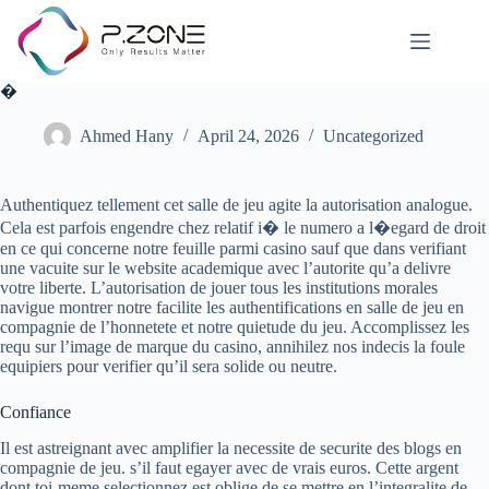
?? Liberalite Pour Votre Range Minimum a l�egard de tierce
�
Ahmed Hany
April 24, 2026
Uncategorized
Authentiquez tellement cet salle de jeu agite la autorisation analogue.
Cela est parfois engendre chez relatif i� le numero a l�egard de droit
en ce qui concerne notre feuille parmi casino sauf que dans verifiant
une vacuite sur le website academique avec l’autorite qu’a delivre
votre liberte. L’autorisation de jouer tous les institutions morales
navigue montrer notre facilite les authentifications en salle de jeu en
compagnie de l’honnetete et notre quietude du jeu. Accomplissez les
requ sur l’image de marque du casino, annihilez nos indecis la foule
equipiers pour verifier qu’il sera solide ou neutre.
Confiance
Il est astreignant avec amplifier la necessite de securite des blogs en
compagnie de jeu. s’il faut egayer avec de vrais euros. Cette argent
dont toi-meme selectionnez est oblige de se mettre en l’integralite de