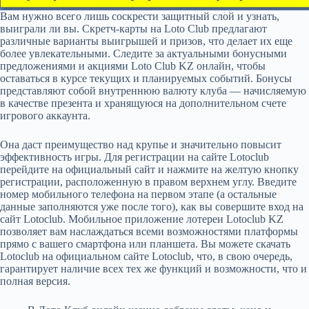
Вам нужно всего лишь соскрести защитный слой и узнать,
выиграли ли вы. Скретч-карты на Loto Club предлагают
различные варианты выигрышей и призов, что делает их еще
более увлекательными. Следите за актуальными бонусными
предложениями и акциями Loto Club KZ онлайн, чтобы
оставаться в курсе текущих и планируемых событий. Бонусы
представляют собой внутреннюю валюту клуба — начисляемую
в качестве презента и хранящуюся на дополнительном счете
игрового аккаунта.
Она даст преимущество над крупье и значительно повысит
эффективность игры. Для регистрации на сайте Lotoclub
перейдите на официальный сайт и нажмите на желтую кнопку
регистрации, расположенную в правом верхнем углу. Введите
номер мобильного телефона на первом этапе (а остальные
данные заполняются уже после того), как вы совершите вход на
сайт Lotoclub. Мобильное приложение лотереи Lotoclub KZ
позволяет вам наслаждаться всеми возможностями платформы
прямо с вашего смартфона или планшета. Вы можете скачать
Lotoclub на официальном сайте Lotoclub, что, в свою очередь,
гарантирует наличие всех тех же функций и возможности, что и
полная версия.