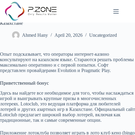
Лото Клуб Скачать Loto Club на Android и iOS в
Казахстане
Ahmed Hany
April 20, 2026
Uncategorized
Опыт подсказывает, что операторы интернет-казино
консультируют на казахском языке. Стараются решать проблемы
максимально оперативно и с первой попытки. Софт
представлен провайдерами Evolution и Pragmatic Play.
Приветственный бонус
Здесь вы найдете все необходимое для того, чтобы наслаждаться
игрой и выигрывать крупные призы в многочисленных
лотереях. Lotoclub, это ведущая платформа для любителей
лотерей и других азартных игр в Казахстане.
Официальный сайт
Lotoclub предлагает широкий выбор лотерей, включая как
традиционные, так и самые современные опции.
Приложение лотоклуба позволяет играть в лото клуб кено (bingo