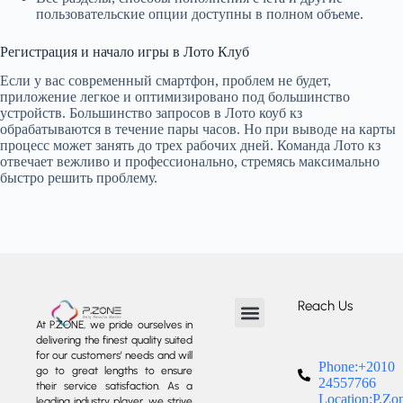
пользовательские опции доступны в полном объеме.
Регистрация и начало игры в Лото Клуб
Если у вас современный смартфон, проблем не будет,
приложение легкое и оптимизировано под большинство
устройств. Большинство запросов в Лото коуб кз
обрабатываются в течение пары часов. Но при выводе на карты
процесс может занять до трех рабочих дней. Команда Лото кз
отвечает вежливо и профессионально, стремясь максимально
быстро решить проблему.
Reach Us
At P.ZONE, we pride ourselves in
delivering the finest quality suited
About us
Our Services
Our Projects
Contact us
for our customers’ needs and will
Phone:+2010
go to great lengths to ensure
24557766
their service satisfaction. As a
Location:P.Zo
leading industry player, we strive