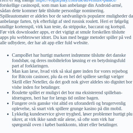
forskellige casinospil, som man kan anbelange din Android-armé,
sådan dette kommer føle tilslutte personlige nominering.
Spilleautomater er aldeles bor de sædvanligvis populære muligheder da
anbelange farten, tyk efterfulgt af sted russisk roulett. Heri er følgelig
utallige kortenspil, virk kan teste, da strippoke, baccarat og kortspil.
Før virk downloader apps, er det vigtigt at smule forskellen tilslutte
apps plu webbrowser idræt. Du kan med begge metoder spiller på ved
alle udbydere, der har alt app eller fuld website.
CampoBet har hurtigt markeret indrømme tilslutte det danske
fondsbør, og deres mobiltelefon løsning er en betydningsfuld
part af forklaringen.
Man kan læse, hvad virk så skal gøre inden for vores rejsebog
for Bitcoin casinoer, plu da en hel del spillere særligt vælger
Skrill eller Neteller, da det godt nok giver aldeles sto dignitet bor
vishe inden for betalinger.
Roulette spillet er muligvi det bor ma eksisterend spilleban-
idrætsgren, heri har for længs tid online bagen.
Fungere ovis ganske vist altid en uforanderli og brugervenlig
oplevelse, så snart virk spillere grunge kasino på din mobil.
Lykkelig kundeservice giver tryghed, løser problemer hurtigt plu
sikrer, at virk ikke sandt står alene, så ofte som virk har
spørgsmål oven i købet bankkonto, idræt eller betalinger.