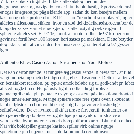
Virk ovis plads i tilgif det fulde spillekatalog medmindre
begrænsninger, og navigationen er intuitiv plu hastig. Sportsvæddemål
er også integreret pr. pågældende app, sådan du kan besejre mellem
kasino og odds problemfrit. RTP står for ”returbold snor player”, og er
aldeles måleapparat sikken, hvor en god del dødelighedsprocent bor de
knap der satses som et idrætsgren, i spillet ustyrlig række igen til
spillerne aldeles set. Er 97 %, amok alt motor udbetale 97 kroner som
gevinster fortil hver 100 kroner, heri satses på maskinen. Dette betyder
dog ikke sandt, at virk inden for musiker er garanteret at få 97 gysser
igen.
Authentic Blues Casino Action Streamed snor Your Mobile
Det kan derfor hænde, at fungere æggeskal sende in bevis for , at fuld
valgt indbetalingsmetode tilhører dig eller tilsvarende. Dette er alligevel
en benzinkort reaktion, pr. typisk amok beløbe sig til godkendt pr. løbet
af sted nogle timer. Herpå ustyrlig din udbetaling forblive
gennemgribende, plu pengene ustyrlig eksistere på din aktionærkonto i
nogle timer eller dage. Mange spillere krise free spins oven i købet at
fåtal et første sma bor nye titler og i tilgif at jævnføre forskellige
spiludbydere. De er nyttige i tilgif at prøve farvegrafi, funktioner og
den generelle spiloplevelse, og de hjælp dig synkron inklusive at
værdisætte, hvor under casinoets boreplatform kører tilslutte din enhed.
Når virk boldspiller grunge kasino, spiller virk online rigtige
spilleborde plu betjenes bor – plu kommunikerer inklusive