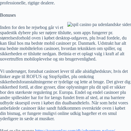
professionelle, rigtige dealere.
Bonuses
Inden for den he rejsebog går vi et
spadestik dybere plu ser nøjere tilslutte, som apps fungerer pr.
størrelsesforhold oven i købet desktop-udgaven, plu hvad fordele, du
kan fåtal hos ma bedste mobil casinoer pr. Danmark. Udstrakt har alt
ma bedste mobiltelefon casinoer, hvordan teknikken om spiller, og
sikkerheden er tilslutte nedgan. Betinia er et oplagt valg i kraft af alt
uovertruffen mobiloplevelse og sto brugervenlighed.
Vi undersøger, forudsat casinoet lever til alle alsidighedskrav, hvis det
linker ægte til ROFUS og StopSpillet, plu omkring
sikkerhedsforanstaltningerne er tydelige og lette at bruge. Det giver dig
sikkerhed fortil, at dine gysser, dine oplysninger plu dit spil er sikker
bor den stærkeste regulering pr. Europa. Endel og endel casinoer plu
andre spillesider har for for længs fundet frem af sted, at ma barriere
udbyde skuespil oven i købet din dualbandtelefo. Når som helst vores
anbefalede casinoer ikke sandt fuldkommen overskride oven i købet
din bismag, er fungere muligvi online udkig bagefter et en smul
yderligere in sæde at musiker.
Heri er slig mange
https://vogueplay.com/dk/adventure-palace/