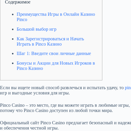
Содержимое
Преимущества Игры в Онлайн Казино
Pinco
Большой выбор игр
Как Зарегистрироваться и Начать
Играть в Pinco Казино
Шаг 1: Введите свои личные данные
Бонусы и Акции для Новых Игроков в
Pinco Казино
Если вы ищете новый способ развлечься и испытать удачу, то
pin
игр и выгодные условия для игры.
Pinco Casino – это место, где вы можете играть в любимые игры,
потому что Pinco Casino доступен из любой точки мира.
Официальный сайт Pinco Casino предлагает безопасный и наде
и обеспечения честной игры.