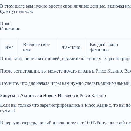
В этом шаге вам нужно ввести свои личные данные, включая имя
будет успешной.
Поле
Описание
Введите свое
Введите свою
Имя
Фамилия
имя
фамилию
После заполнения всех полей, нажмите на кнопку “Зарегистриро
После регистрации, вы можете начать играть в Pinco Казино. Ва
Помните, что для начала игры вам нужно сделать минимальный д
Бонусы и Акции для Новых Игроков в Pinco Казино
Если вы только что зарегистрировались в Pinco Казино, то вы 
суммы!
В первую очередь, новый игрок получает 100% бонус на свой пер