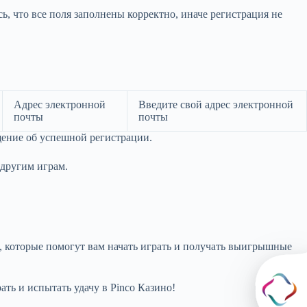
, что все поля заполнены корректно, иначе регистрация не
Адрес электронной
Введите свой адрес электронной
почты
почты
щение об успешной регистрации.
 другим играм.
й, которые помогут вам начать играть и получать выигрышные
ать и испытать удачу в Pinco Казино!