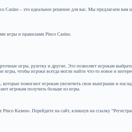
nco Casino – это идеальное решение для вас. Мы предлагаем вам
ми игры и правилами Pinco Casino.
рточные игры, рулетку и другие. Это позволяет игрокам выбрать 
ые игры, чтобы игроки всегда могли найти что-то новое и интере
ий, которые помогают игрокам увеличить свои выигрыши и насла
ают игрокам получить больше из игры.
е Pinco Казино. Перейдите на сайт, кликнув на ссылку “Регистр