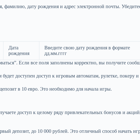
, фамилию, дату рождения и адрес электронной почты. Убедитесь
Дата
Введите свою дату рождения в формате
рождения
дд.мм.гггг
ваться”. Если все поля заполнены корректно, вы получите сооб
м будет доступен доступ к игровым автоматам, рулетке, покеру и
епозит в 10 евро. Это необходимо для начала игры.
получаете доступ к целому ряду привлекательных бонусов и акци
вый депозит, до 10 000 рублей. Это отличный способ начать игр