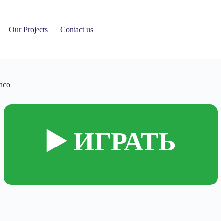
Our Projects
Contact us
nco
▶️ ИГРАТЬ