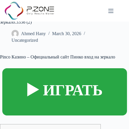
Pinco Казино – Официальный сайт Пинко вход на
зеркало.3336 (2)
Ahmed Hany
March 30, 2026
Uncategorized
Pinco Казино – Официальный сайт Пинко вход на зеркало
▶️ ИГРАТЬ