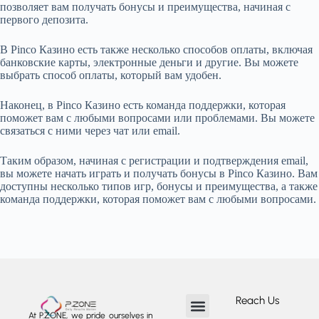
позволяет вам получать бонусы и преимущества, начиная с
первого депозита.
В Pinco Казино есть также несколько способов оплаты, включая
банковские карты, электронные деньги и другие. Вы можете
выбрать способ оплаты, который вам удобен.
Наконец, в Pinco Казино есть команда поддержки, которая
поможет вам с любыми вопросами или проблемами. Вы можете
связаться с ними через чат или email.
Таким образом, начиная с регистрации и подтверждения email,
вы можете начать играть и получать бонусы в Pinco Казино. Вам
доступны несколько типов игр, бонусы и преимущества, а также
команда поддержки, которая поможет вам с любыми вопросами.
Reach Us
At P.ZONE, we pride ourselves in