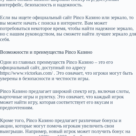
интерфейс, безопасность и надежность.
Если вы ищете официальный сайт Pinco Казино или зеркало, то
вы можете начать с поиска в интернете. Вам может
потребоваться некоторое время, чтобы найти надежное зеркало,
но с нашим руководством, вы сможете найти лучшее зеркало для
себя.
Возможности и преимущества Pinco Казино
Один из главных преимуществ Pinco Казино – это его
официальный сайт, доступный по адресу
https://www.victorkas.com/ . Это означает, что игроки могут быть
уверены в безопасности и честности игры.
Pinco Казино предлагает широкий спектр игр, включая слоты,
карточные игры и рулетку. Это означает, что каждый игрок
может найти игру, которая соответствует его вкусам и
предпочтениям.
Кроме того, Pinco Казино предлагает различные бонусы и
акции, которые могут помочь игрокам увеличить свои
выигрыши. Например, новый игрок может получить бонус на