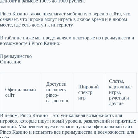
депозит в размере 100% до 1000 рублей.
Pinco Казино также предлагает мобильную версию сайта, что
означает, что игроки могут играть в любое время и в любом
месте, где есть доступ к интернету.
В таблице ниже мы представляем некоторые из преимуществ и
возможностей Pinco Казино:
Преимущество
Описание
Слоты,
Доступен
Широкий
карточные
Официальный
по адресу
спектр
игры,
сайт
pinco-
игр
рулетка и
casino.com
другие
В целом, Pinco Казино – это уникальная возможность для
игроков, которые ищут новый уровень развлечений и приятных
эмоций. Мы рекомендуем вам заглянуть на официальный сайт
Pinco Казино и испытать все преимущества и возможности для
себя.