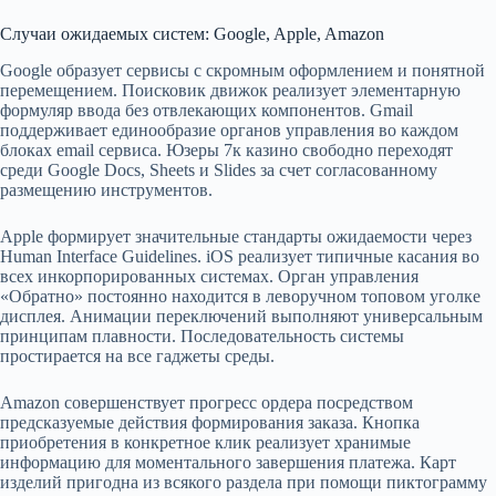
Случаи ожидаемых систем: Google, Apple, Amazon
Google образует сервисы с скромным оформлением и понятной
перемещением. Поисковик движок реализует элементарную
формуляр ввода без отвлекающих компонентов. Gmail
поддерживает единообразие органов управления во каждом
блоках email сервиса. Юзеры 7к казино свободно переходят
среди Google Docs, Sheets и Slides за счет согласованному
размещению инструментов.
Apple формирует значительные стандарты ожидаемости через
Human Interface Guidelines. iOS реализует типичные касания во
всех инкорпорированных системах. Орган управления
«Обратно» постоянно находится в леворучном топовом уголке
дисплея. Анимации переключений выполняют универсальным
принципам плавности. Последовательность системы
простирается на все гаджеты среды.
Amazon совершенствует прогресс ордера посредством
предсказуемые действия формирования заказа. Кнопка
приобретения в конкретное клик реализует хранимые
информацию для моментального завершения платежа. Карт
изделий пригодна из всякого раздела при помощи пиктограмму