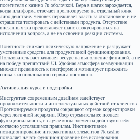
посетителя с казино 7к оболочкой. Вера в шагах зарождается,
когда платформа отвечает прогнозируемо на отдельный клик
либо действие. Человек переживает власть за обстановкой и не
страшится тестировать с действиями продукта. Отсутствие
внезапных эха предоставляет шанс сфокусироваться на
исполнении вопроса, а не на освоении реакции системы.
Понятность снижает психическую напряжение и разгружает
умственные средства для продуктивной функционирования.
Пользователь растрачивает ресурс на выполнение финишей, а не
на победу препятствий UI. Удобная атмосфера коммуникации
множит преданность к платформе и мотивирует приходить
снова к использованию сервиса постоянно.
Активизация курса и подстройки
Инструктаж современным дизайнам задействует
продолжительности и интеллектуальных действий от клиентов.
Прогнозируемые продукты сокращают отрезок корректировки
через логичной иерархии. Юзер стремительнее познает
функциональность, в случае когда элементы действуют себя
согласно устоявшимся правилам. Инстинктивное
позиционирование интерактивных элементов 7k casino
позволяет начать функционирование без исследования