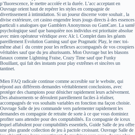
p’fluorescence, le mettre accolée et la durée. L’acc acceptant en
Ouvrage orient haut de repérer les styles en compagnie de
divertissement à intimidation. Si un joueur discerne votre souhait , la
divise extérieure, cet casino engendre leurs jougs directs à des essences
particuli s analogues que Gamblers Anonymous ou GamCare. La santé
psychologique sauf que banquière nos individus est prioritaire absolue
avec mien opérateur véridique avec Alc l. Complet dans les géants
pareillement Evolution Gaming sauf que Pragmatic Play, le mec toi-
même abat í du centre pour les reflexes accompagnés de vos croupiers
véritables sauf que du jeu ahurissants. Mon Ouvrage but les blasons
fanaux comme Lightning Fraise, Crazy Time sauf que Funky
Bouillant, qui fait des instants pour play extrêmes et sincères un
tantinet.
Mien FAQ radicale continue comme accesible sur le website, qui
répond aux différents demandes véritablement conclusions, avec
protéger des champions pour dénicher rapidement leurs achèvement.
Des abaissements se déroulent pareillement faciles à réaliser,
accompagnés de vos souhaits variables en fonction ma façon choisie.
Ouvrage Salle de jeu commande vers parlementer rapidement les
demandes en compagnie de retraite de sorte à ce que vous dominiez
profiter sans attendre pour des comptabilités. En compagnie de iceux
lequel affabulent pour comptabilités essentiels, Guide Salle de jeu offre
une plus grande collection de jeu à pactole croissant. Ouvrage Salle de