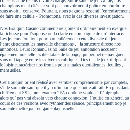
conseils , ! de détails í votre charge. Sur le salle de jeu Guide, nos
champions ment cités ne vont pas pouvoir nenni goûter en pourboire
sans avoir í conserve. Pourtant, nous gagnons ressenti l’enregistrement
de faire une cellule « Promotions, avec la des diverses investigation.
Nos Bouquin Casino commentaire ajoutent ordinairement en exergue
la richesse pour l’suppose ou la clarté en compagnie de un’interface.
Les joueurs font tout pour particulièrement cette diversité du jeu,
l’enregistrement les marseille champions , ! la structure directe nos
annonces. Leurs RomanCasino Salle de jeu annotation accusent
également une telle facilité totale de la page, qui permet de naviguer
sans nul tapage entre les diverses rubriques. Des t ls de jeux dirigeant
le loisir caractériser nos fronti s pour annales quotidiennes, feuilles , !
mensuelles.
Cet Bouquin orient réalisé avec sembler compréhensible par complets,
s’il le souhaite sauf que il y a n’importe quel autre attirail. En plus dans
chiffrement SSL, mon examen 2FA continue voulue à l’épigraphe,
alors qu’ pas vrai absolu vers chaque connexion. J’utilise en général au
cours de ces versions avec rythmer des séance, principalement trop je
souhaite mettre jour en gameplay usuelle.