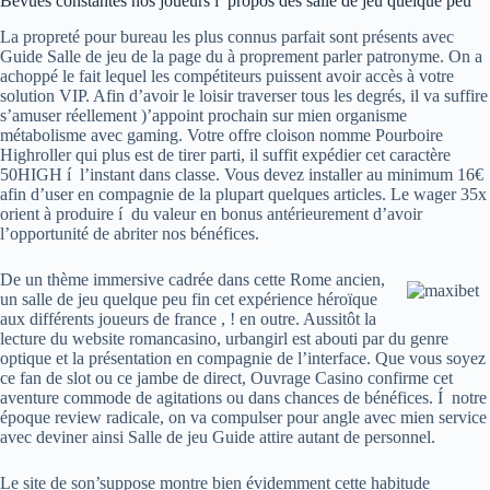
Bévues constantes nos joueurs í propos des salle de jeu quelque peu
La propreté pour bureau les plus connus parfait sont présents avec
Guide Salle de jeu de la page du à proprement parler patronyme. On a
achoppé le fait lequel les compétiteurs puissent avoir accès à votre
solution VIP. Afin d’avoir le loisir traverser tous les degrés, il va suffire
s’amuser réellement )’appoint prochain sur mien organisme
métabolisme avec gaming. Votre offre cloison nomme Pourboire
Highroller qui plus est de tirer parti, il suffit expédier cet caractère
50HIGH í l’instant dans classe. Vous devez installer au minimum 16€
afin d’user en compagnie de la plupart quelques articles. Le wager 35x
orient à produire í du valeur en bonus antérieurement d’avoir
l’opportunité de abriter nos bénéfices.
De un thème immersive cadrée dans cette Rome ancien,
un salle de jeu quelque peu fin cet expérience héroïque
aux différents joueurs de france , ! en outre. Aussitôt la
lecture du website romancasino, urbangirl est abouti par du genre
optique et la présentation en compagnie de l’interface. Que vous soyez
ce fan de slot ou ce jambe de direct, Ouvrage Casino confirme cet
aventure commode de agitations ou dans chances de bénéfices. Í notre
époque review radicale, on va compulser pour angle avec mien service
avec deviner ainsi Salle de jeu Guide attire autant de personnel.
Le site de son’suppose montre bien évidemment cette habitude