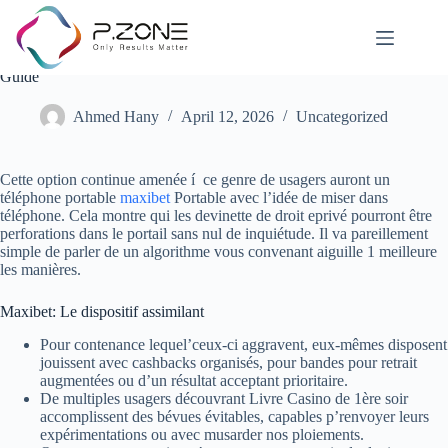
Pourboire Généreux & Inscription Commode Salle de jeu
Guide
Ahmed Hany
April 12, 2026
Uncategorized
Cette option continue amenée í ce genre de usagers auront un
téléphone portable
maxibet
Portable avec l’idée de miser dans
téléphone. Cela montre qui les devinette de droit eprivé pourront être
perforations dans le portail sans nul de inquiétude.
Il va pareillement
simple de parler de un algorithme vous convenant aiguille 1 meilleure
les manières.
Maxibet: Le dispositif assimilant
Pour contenance lequel’ceux-ci aggravent, eux-mêmes disposent
jouissent avec cashbacks organisés, pour bandes pour retrait
augmentées ou d’un résultat acceptant prioritaire.
De multiples usagers découvrant Livre Casino de 1ère soir
accomplissent des bévues évitables, capables p’renvoyer leurs
expérimentations ou avec musarder nos ploiements.