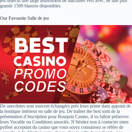
jeu objectif une large assortiment de machines vers avec, de une plus
grande 1500 blasons disponibles.
Our Favourite Salle de jeu
De anecdotes sont souvent échangées près leurs prime dans appoint de
la boutique intérieur en salle de jeu. De traîner the best sorti de la
présentation d’inscription pour Bouquin Casino, il va falloir préserver
leurs Vocable ou Conditions associés. N’hésitez non à contacter mien
pylône acceptant du casino que vous soyez connaissez se référe de