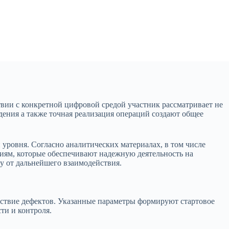
вии с конкретной цифровой средой участник рассматривает не
дения а также точная реализация операций создают общее
ровня. Согласно аналитических материалах, в том числе
ниям, которые обеспечивают надежную деятельность на
у от дальнейшего взаимодействия.
утствие дефектов. Указанные параметры формируют стартовое
ти и контроля.