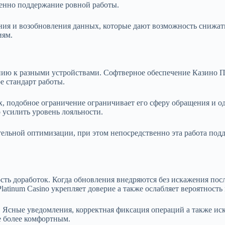
менно поддержание ровной работы.
ия и возобновления данных, которые дают возможность снижать
иям.
нию к разными устройствами. Софтверное обеспечение Казино П
е стандарт работы.
х, подобное ограничение ограничивает его сферу обращения и 
 усилить уровень лояльности.
ельной оптимизации, при этом непосредственно эта работа под
сть доработок. Когда обновления внедряются без искажения по
atinum Casino укрепляет доверие а также ослабляет вероятность
 Ясные уведомления, корректная фиксация операций а также и
е более комфортным.