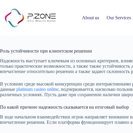
About us
Our Services
Роль устойчивости при клиентском решении
Ahmed Hany
April 28, 2026
Uncategorized
Роль устойчивости при клиентском решении
Надежность выступает ключевым из основных критериев, влияю
только практические возможности, а также также устойчивость
впечатление относительно решении а также задают склонность р
В условиях среде высокой конкуренции среди интерактивными р
данные
platinum casino online
, подчеркивается, насколько польз
различных условиях. Пусть даже при сохранении наличии широк
По какой причине надежность сказывается на итоговый выбор
В ходе начальном взаимодействии игрок направляет внимание на
впечатление решения. Если платформа функционирует плавно а 