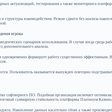
лярных актуализаций, тестирования а также мониторинга платф
.
и и структуры взаимодействия. Резкие сдвиги без анализа нако
ной.
дения игрока
денческих сценариев использования. В случае когда среда рабо
ез дополнительного анализа.
 и одновременно формирует работу существенно эффективным. В 
сов.
тся. Пользователь оказывается вынужден повторно подстраивать
отке софтверного ПО. Подобная организация включает оптимизац
 итоговый суммарную стабильность платформы Платинум Казино
укта. Накопление данных касательно сбоях а также производит