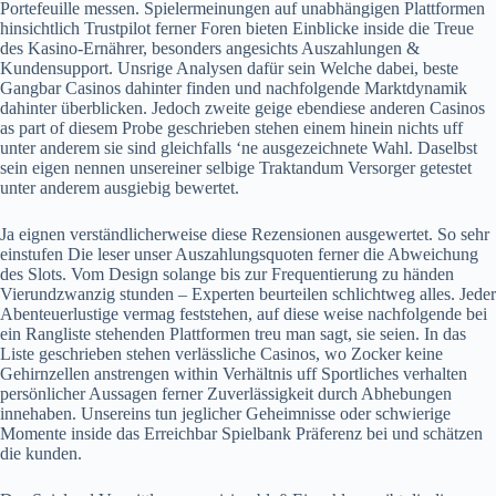
Portefeuille messen. Spielermeinungen auf unabhängigen Plattformen
hinsichtlich Trustpilot ferner Foren bieten Einblicke inside die Treue
des Kasino-Ernährer, besonders angesichts Auszahlungen &
Kundensupport. Unsrige Analysen dafür sein Welche dabei, beste
Gangbar Casinos dahinter finden und nachfolgende Marktdynamik
dahinter überblicken. Jedoch zweite geige ebendiese anderen Casinos
as part of diesem Probe geschrieben stehen einem hinein nichts uff
unter anderem sie sind gleichfalls ‘ne ausgezeichnete Wahl. Daselbst
sein eigen nennen unsereiner selbige Traktandum Versorger getestet
unter anderem ausgiebig bewertet.
Ja eignen verständlicherweise diese Rezensionen ausgewertet. So sehr
einstufen Die leser unser Auszahlungsquoten ferner die Abweichung
des Slots. Vom Design solange bis zur Frequentierung zu händen
Vierundzwanzig stunden – Experten beurteilen schlichtweg alles. Jeder
Abenteuerlustige vermag feststehen, auf diese weise nachfolgende bei
ein Rangliste stehenden Plattformen treu man sagt, sie seien. In das
Liste geschrieben stehen verlässliche Casinos, wo Zocker keine
Gehirnzellen anstrengen within Verhältnis uff Sportliches verhalten
persönlicher Aussagen ferner Zuverlässigkeit durch Abhebungen
innehaben. Unsereins tun jeglicher Geheimnisse oder schwierige
Momente inside das Erreichbar Spielbank Präferenz bei und schätzen
die kunden.