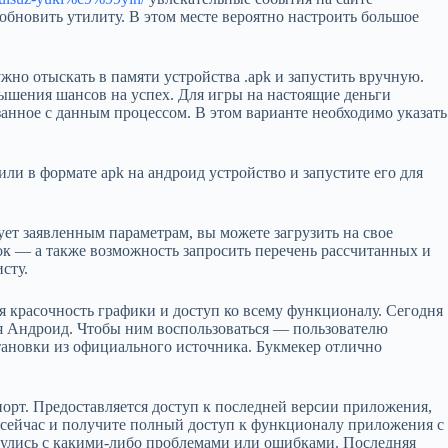
и обновить утилиту. В этом месте вероятно настроить большое
жно отыскать в памяти устройства .apk и запустить вручную.
ышения шансов на успех. Для игры на настоящие деньги
занное с данным процессом. В этом варианте необходимо указать
ли в формате apk на андроид устройство и запустите его для
ует заявленным параметрам, вы можете загрузить на свое
ок — а также возможность запросить перечень рассчитанных и
сту.
я красочность графики и доступ ко всему функционалу. Сегодня
ля Андроид. Чтобы ним воспользоваться — пользователю
становки из официального источника. Букмекер отлично
порт. Предоставляется доступ к последней версии приложения,
о сейчас и получите полный доступ к функционалу приложения с
кнулись с какими-либо проблемами или ошибками. Последняя