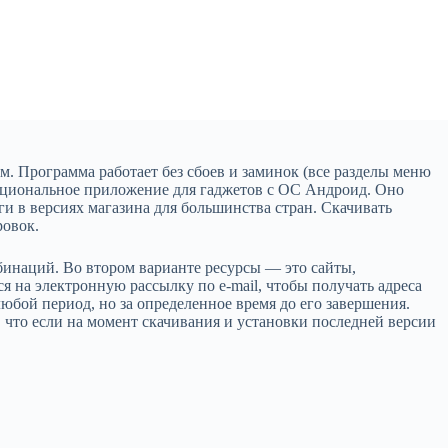
м. Программа работает без сбоев и заминок (все разделы меню
нкциональное приложение для гаджетов с ОС Андроид.
Оно
ги в версиях магазина для большинства стран. Скачивать
ровок.
инаций. Во втором варианте ресурсы — это сайты,
 на электронную рассылку по e-mail, чтобы получать адреса
юбой период, но за определенное время до его завершения.
, что если на момент скачивания и установки последней версии