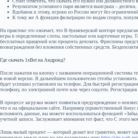
Стоит отметить, что скачать его нужно изо должностного ве
Результатом успешного пари является выигрыш – десятки, 
Вдобавок к этому, игроки из России могут без ограничени
К тому же А функция фильтрации по видам спорта, попул
На практике это означает, что В букмекерской конторе предлага
игры в определенные слоты, настольные или карточные игры. Та
бесплатных вращений или процента депозита. Фриспины предст
вознаграждения без вложения собственных средств. Бездепозит
Где скачать 1xBet на Андроид?
После нажатия на кнопку с названием операционной системы тел
в новой версии. В дальнейшем пользователю (чтобы установить 
будет успешно установлен на телефон. Для быстрой регистрации
телефону, по электронной почте или через соцсети. Регистраци
В процессе загрузки может появиться предупреждение о неизве
что и на официальном сайте. Например (приветственный бонус н
вспомнить данные, вы можете воспользоваться функцией «Забы
учетной записи. Заслуживает внимания тот факт, что С этого 
Лишь малый процент — который делает все грамотно, может оде
перерывах между пари на эти коллективы ищи
https://site-web-