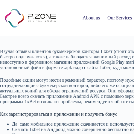
About us
Our Services
Скачать приложение 1xBet в видах Android iOS Java Компьютер 
Ahmed Hany
April 14, 2026
Uncategorized
Изучая отзывы клиентов букмекерской конторы 1 хбет (стоит от
быстро подгружаются), а также наблюдается экономный расход 
недоступно в фирменном магазине приложений Google Play market
установочный файл в формате .apk надо с сайта 1хбет, куда мож
Подобные акции могут нести временный характер, поэтому нуж
сотрудничающие с букмекерской конторой, либо его же официал
актуальных копий для обхода ограничений ресурса. Они оформляю
Быстрее всего скачать приложение Android APK с помощью зеркал
программы 1xBet возникают проблемы, рекомендуется обратитьс
Как зарегистрироваться в приложении и получить бонус
Да, само мобильное приложение скачивается и используетс
Скачать 1xbet на Андроид можно совершенно бесплатно на