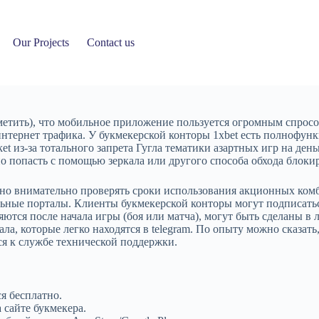
Our Projects
Contact us
2026 год
метить), что мобильное приложение пользуется огромным спросо
интернет трафика. У букмекерской конторы 1xbet есть полнофу
 из-за тотального запрета Гугла тематики азартных игр на день
но попасть с помощью зеркала или другого способа обхода блоки
но внимательно проверять сроки использования акционных комб
ьные порталы. Клиенты букмекерской конторы могут подписаться
тся после начала игры (боя или матча), могут быть сделаны в л
а, которые легко находятся в telegram. По опыту можно сказать
я к службе технической поддержки.
я бесплатно.
 сайте букмекера.