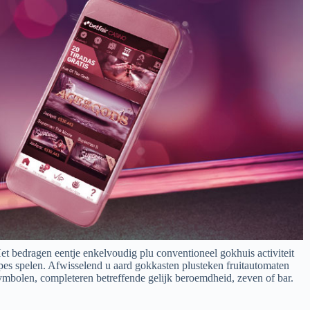
et bedragen eentje enkelvoudig plu conventioneel gokhuis activiteit
es spelen. Afwisselend u aard gokkasten plusteken fruitautomaten
symbolen, completeren betreffende gelijk beroemdheid, zeven of bar.