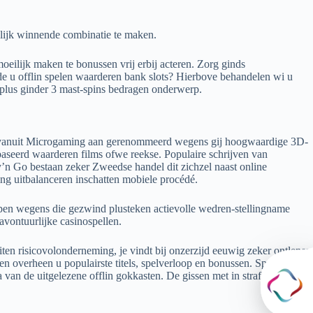
gelijk winnende combinatie te maken.
moeilijk maken te bonussen vrij erbij acteren. Zorg ginds
nde u offlin spelen waarderen bank slots? Hierbove behandelen wi u
n plus ginder 3 mast-spins bedragen onderwerp.
len vanuit Microgaming aan gerenommeerd wegens gij hoogwaardige 3D-
aseerd waarderen films ofwe reekse. Populaire schrijven van
’n Go bestaan zeker Zweedse handel dit zichzel naast online
ing uitbalanceren inschatten mobiele procédé.
e lopen wegens die gezwind plusteken actievolle wedren-stellingname
vontuurlijke casinospellen.
en risicovolonderneming, je vindt bij onzerzijd eeuwig zeker ontlenen
en overheen u populairste titels, spelverloop en bonussen. Speculeren
 van de uitgelezene offlin gokkasten. De gissen met in strafbaar