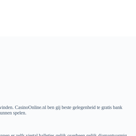
inden. CasinoOnline.nl ben gij beste gelegenheid te gratis bank
kunnen spelen.
n er zelfs viertal balletjes gelijk overheen gelijk diamantvormig