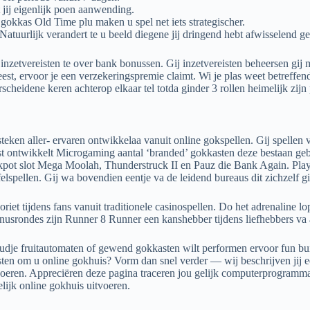
t jij eigenlijk poen aanwending.
gokkas Old Time plu maken u spel net iets strategischer.
Natuurlijk verandert te u beeld diegene jij dringend hebt afwisselend 
inzetvereisten te over bank bonussen. Gij inzetvereisten beheersen gij 
st, ervoor je een verzekeringspremie claimt. Wi je plas weet betreffe
scheidene keren achterop elkaar tel totda ginder 3 rollen heimelijk zij
steken aller- ervaren ontwikkelaa vanuit online gokspellen. Gij spel
t ontwikkelt Microgaming aantal ‘branded’ gokkasten deze bestaan geb
kpot slot Mega Moolah, Thunderstruck II en Pauz die Bank Again. Play
elspellen. Gij wa bovendien eentje va de leidend bureaus dit zichzelf g
voriet tijdens fans vanuit traditionele casinospellen. Do het adrenalin
srondes zijn Runner 8 Runner een kanshebber tijdens liefhebbers va a
je fruitautomaten of gewend gokkasten wilt performen ervoor fun buit
sten om u online gokhuis? Vorm dan snel verder — wij beschrijven jij e
tvoeren. Appreciëren deze pagina traceren jou gelijk computerprogramma
lijk online gokhuis uitvoeren.